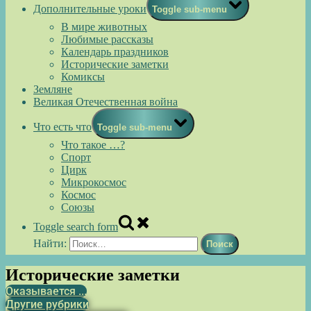
Дополнительные уроки
Toggle sub-menu
В мире животных
Любимые рассказы
Календарь праздников
Исторические заметки
Комиксы
Земляне
Великая Отечественная война
Что есть что
Toggle sub-menu
Что такое …?
Спорт
Цирк
Микрокосмос
Космос
Союзы
Toggle search form
Найти:
Исторические заметки
Оказывается ...
Другие рубрики