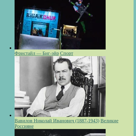
Фристайл — Биг-эйр
Спорт
Вавилов Николай Иванович (1887-1943)
Великие
Россияне