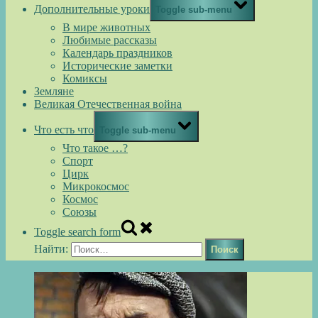
Дополнительные уроки
Toggle sub-menu
В мире животных
Любимые рассказы
Календарь праздников
Исторические заметки
Комиксы
Земляне
Великая Отечественная война
Что есть что
Toggle sub-menu
Что такое …?
Спорт
Цирк
Микрокосмос
Космос
Союзы
Toggle search form
Найти: