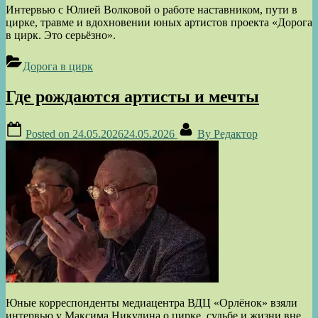
Интервью с Юлией Волковой о работе наставником, пути в
цирке, травме и вдохновении юных артистов проекта «Дорога
в цирк. Это серьёзно».
Дорога в цирк
Где рождаются артисты и мечты
Posted on
24.05.2026
24.05.2026
By
Редактор
Юные корреспонденты медиацентра ВДЦ «Орлёнок» взяли
интервью у Максима Никулина о цирке, судьбе и жизни вне