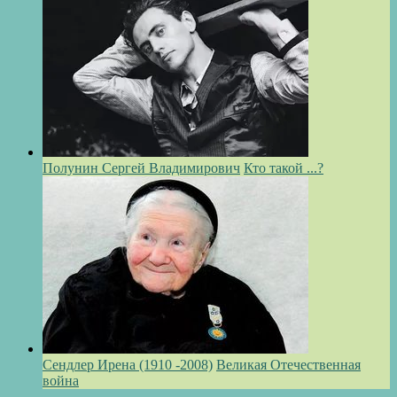
Полунин Сергей Владимирович
Кто такой ...?
Сендлер Ирена (1910 -2008)
Великая Отечественная
война