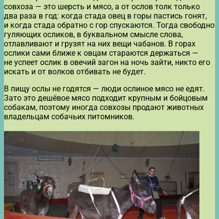
совхоза — это шерсть и мясо, а от ослов толк только
два раза в год: когда стада овец в горы пастись гонят,
и когда стада обратно с гор спускаются. Тогда свободно
гуляющих осликов, в буквальном смысле слова,
отлавливают и грузят на них вещи чабанов. В горах
ослики сами ближе к овцам стараются держаться —
не успеет ослик в овечий загон на ночь зайти, никто его
искать и от волков отбивать не будет.
В пищу ослы не годятся — люди ослиное мясо не едят.
Зато это дешёвое мясо подходит крупным и бойцовым
собакам, поэтому иногда совхозы продают животных
владельцам собачьих питомников.