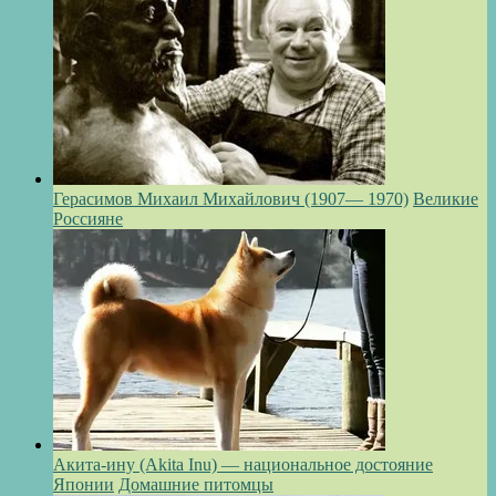
Герасимов Михаил Михайлович (1907— 1970)
Великие
Россияне
Акита-ину (Akita Inu) — национальное достояние
Японии
Домашние питомцы