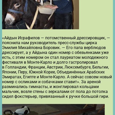
«Айдын Исрафилов — потомственный дрессировщик, —
пояснила нам руководитель пресс-службы цирка
Эмилия Михайловна Боровик. — Его папа верблюдов
дрессирует, а у Айдына один номер с обезьянками уже
есть, с этим номером он стал лауреатом молодежного
фестиваля в Монте-Карло и долго гастролировал
в Голландии, Франции, Австрии, Люксембурге, Бельгии,
Японии, Перу, Южной Корее, Объединённых Арабских
Эмиратах, Египте и Монте-Карло. А сейчас совсем новый
номер с осликами и собачками ставит». За ареной
разминались гимнасты, и жонглировал кольцами
мальчик, возле стены с зеркалами от пола до потолка
сидел фокстерьер, привязанный к ручке большой гири.