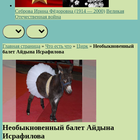
Себрова Ирина Фёдоровна (1914 — 2000)
Великая
Отечественная война
prev
next
Главная страница
»
Что есть что
»
Цирк
»
Необыкновенный
балет Айдына Исрафилова
Необыкновенный балет Айдына
Исрафилова