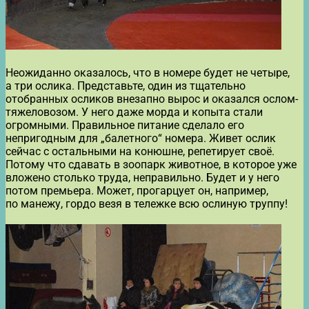
Неожиданно оказалось, что в номере будет не четыре,
а три ослика. Представьте, один из тщательно
отобранных осликов внезапно вырос и оказался ослом-
тяжеловозом. У него даже морда и копыта стали
огромными. Правильное питание сделало его
непригодным для „балетного“ номера. Живет ослик
сейчас с остальными на конюшне, репетирует своё.
Потому что сдавать в зоопарк животное, в которое уже
вложено столько труда, неправильно. Будет и у него
потом премьера. Может, прогарцует он, например,
по манежу, гордо везя в тележке всю ослиную труппу!