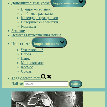
Дополнительные уроки
Toggle sub-menu
В мире животных
Любимые рассказы
Календарь праздников
Исторические заметки
Комиксы
Земляне
Великая Отечественная война
Что есть что
Toggle sub-menu
Что такое …?
Спорт
Цирк
Микрокосмос
Космос
Союзы
Toggle search form
Найти: