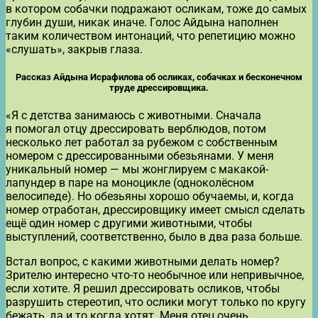
в котором собачки подражают осликам, тоже до самых
глубин души, никак иначе. Голос Айдына наполнен
таким количеством интонаций, что репетицию можно
«слушать», закрыв глаза.
Рассказ Айдына Исрафилова об осликах, собачках и бесконечном
труде дрессировщика.
«Я с детства занимаюсь с животными. Сначала
я помогал отцу дрессировать верблюдов, потом
несколько лет работал за рубежом с собственным
номером с дрессированными обезьянами. У меня
уникальный номер — мы жонглируем с макакой-
лапундер в паре на моноцикле (одноколёсном
велосипеде). Но обезьяны хорошо обучаемы, и, когда
номер отработан, дрессировщику имеет смысл сделать
ещё один номер с другими животными, чтобы
выступлений, соответственно, было в два раза больше.
Встал вопрос, с какими животными делать номер?
Зрителю интересно что-то необычное или непривычное,
если хотите. Я решил дрессировать осликов, чтобы
разрушить стереотип, что ослики могут только по кругу
бежать, да и то когда хотят. Меня отец очень