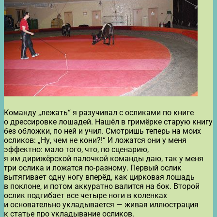
Команду „лежать“ я разучивал с осликами по книге
о дрессировке лошадей. Нашёл в гримёрке старую книгу
без обложки, по ней и учил. Смотришь теперь на моих
осликов: „Ну, чем не кони?!“ И ложатся они у меня
эффектно: мало того, что, по сценарию,
я им дирижёрской палочкой команды даю, так у меня
три ослика и ложатся по-разному. Первый ослик
вытягивает одну ногу вперёд, как цирковая лошадь
в поклоне, и потом аккуратно валится на бок. Второй
ослик подгибает все четыре ноги в коленках
и основательно укладывается — живая иллюстрация
к статье про укладывание осликов.