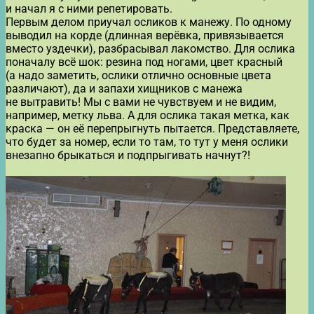
и начал я с ними репетировать.
Первым делом приучал осликов к манежу. По одному
выводил на корде (длинная верёвка, привязывается
вместо уздечки), разбрасывал лакомство. Для ослика
поначалу всё шок: резина под ногами, цвет красный
(а надо заметить, ослики отлично основные цвета
различают), да и запахи хищников с манежа
не вытравить! Мы с вами не чувствуем и не видим,
например, метку льва. А для ослика такая метка, как
краска — он её перепрыгнуть пытается. Представляете,
что будет за номер, если то там, то тут у меня ослики
внезапно брыкаться и подпрыгивать начнут?!