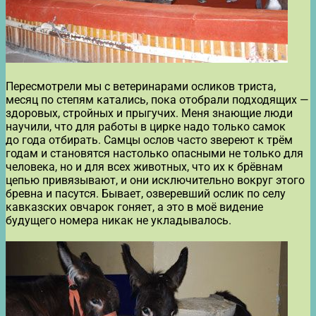
Пересмотрели мы с ветеринарами осликов триста,
месяц по степям катались, пока отобрали подходящих —
здоровых, стройных и прыгучих. Меня знающие люди
научили, что для работы в цирке надо только самок
до года отбирать. Самцы ослов часто звереют к трём
годам и становятся настолько опасными не только для
человека, но и для всех животных, что их к брёвнам
цепью привязывают, и они исключительно вокруг этого
бревна и пасутся. Бывает, озверевший ослик по селу
кавказских овчарок гоняет, а это в моё видение
будущего номера никак не укладывалось.