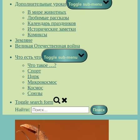
Дополнительные уроки
Toggle sub-menu
В мире животных
Любимые рассказы
Календарь праздников
Исторические заметки
Комиксы
Земляне
Великая Отечественная война
Что есть что
Toggle sub-menu
Что такое …?
Спорт
Цирк
Микрокосмос
Космос
Союзы
Toggle search form
Найти: