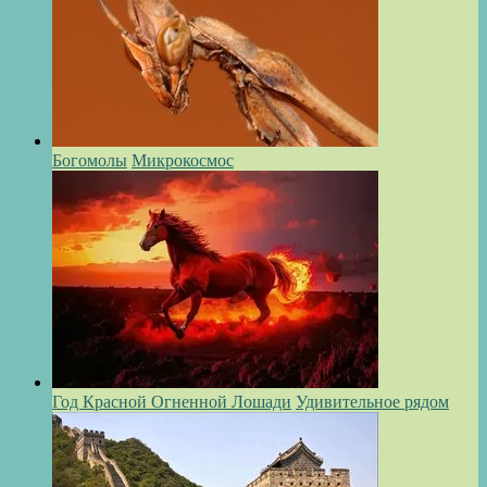
Богомолы
Микрокосмос
Год Красной Огненной Лошади
Удивительное рядом