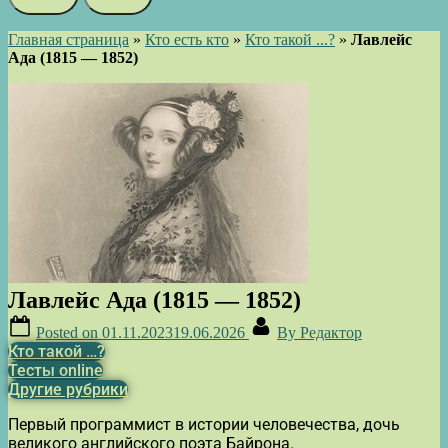
Главная страница
»
Кто есть кто
»
Кто такой ...?
»
Лавлейс
Ада (1815 — 1852)
Лавлейс Ада (1815 — 1852)
Posted on
01.11.2023
19.06.2026
By
Редактор
Кто такой …?
Тесты online
Другие рубрики
Первый программист в истории человечества, дочь
великого английского поэта Байрона.