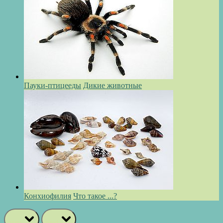
Пауки-птицееды
Дикие животные
Конхиофилия
Что такое ...?
prev
next