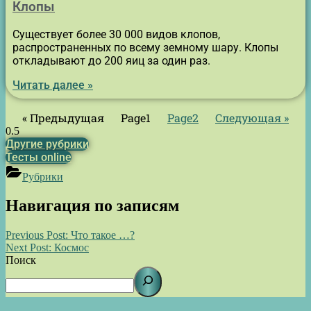
Клопы
Существует более 30 000 видов клопов,
распространенных по всему земному шару. Клопы
откладывают до 200 яиц за один раз.
Читать далее »
« Предыдущая
Page
1
Page
2
Следующая »
Другие рубрики
Тесты online
Рубрики
Навигация по записям
Previous Post:
Что такое …?
Next Post:
Космос
Поиск