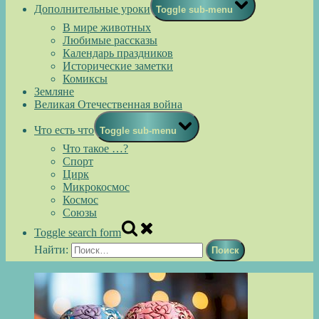
Дополнительные уроки
Toggle sub-menu
В мире животных
Любимые рассказы
Календарь праздников
Исторические заметки
Комиксы
Земляне
Великая Отечественная война
Что есть что
Toggle sub-menu
Что такое …?
Спорт
Цирк
Микрокосмос
Космос
Союзы
Toggle search form
Найти: