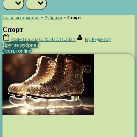
prev
next
Главная страница
»
Рубрики
»
Спорт
Спорт
Posted on
23.05.2024
27.11.2024
By
Редактор
Другие рубрики
Тесты online