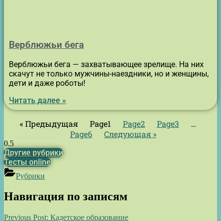
Верблюжьи бега
Верблюжьи бега — захватывающее зрелище. На них
скачут не только мужчины-наездники, но и женщины,
дети и даже роботы!
Читать далее »
« Предыдущая
Page
1
Page
2
Page
3
…
Page
6
Следующая »
Другие рубрики
Тесты online
Рубрики
Навигация по записям
Previous Post:
Кадетское образование