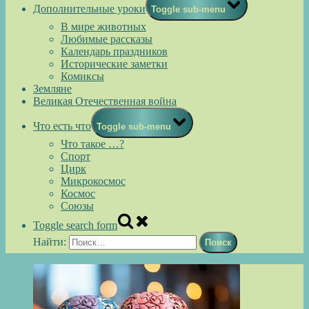
Дополнительные уроки
Toggle sub-menu
В мире животных
Любимые рассказы
Календарь праздников
Исторические заметки
Комиксы
Земляне
Великая Отечественная война
Что есть что
Toggle sub-menu
Что такое …?
Спорт
Цирк
Микрокосмос
Космос
Союзы
Toggle search form
Найти: