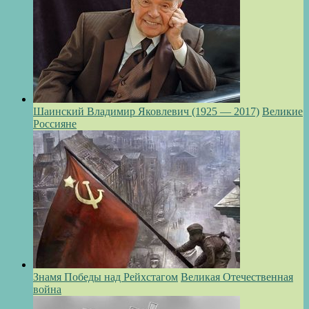
Шаинский Владимир Яковлевич (1925 — 2017)
Великие
Россияне
Знамя Победы над Рейхстагом
Великая Отечественная
война