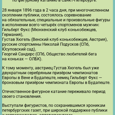
по фигурному катанию в Санкт-Петербурге.
28 января 1896 года в 2 часа дня, при многочисленном
скоплении публики, состоялось соревнование
на обязательные, специальные и произвольные фигуры
в исполнении всего четырёх спортсменов мужчин:
Гильберт Фукс (Мюнхенский клуб конькобежцев,
Германия),
Густав Хюгель (Венский клуб конькобежцев, Австрия),
русские спортсмены Николай Подусков (СПб,
Юсуповский сад),
Георгий Сандерс (СПб, Общество любителей бега
на коньках — ОЛБК).
К тому моменту, австриец Густав Хюгель был уже
двукратным серебряным призёром чемпионатов
Европы в Вене и Будапеште, немец Гильберт Фукс —
бронзовым призёром чемпионата Европы в Будапеште.
Отечественное фигурное катание переживало период
своего становления.
Выступали фигуристов, по сохранившимся хроникам
петербургских газет, при широкой поддержке публики