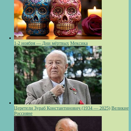
1-2 ноября — Дни мёртвых
Мексика
Церетели Зураб Константинович (1934 — 2025)
Великие
Россияне