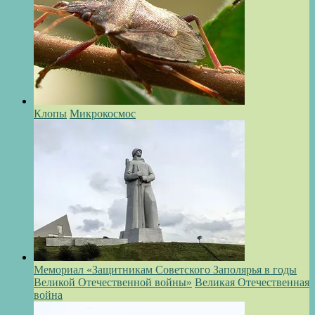
Клопы
Микрокосмос
Мемориал «Защитникам Советского Заполярья в годы
Великой Отечественной войны»
Великая Отечественная
война