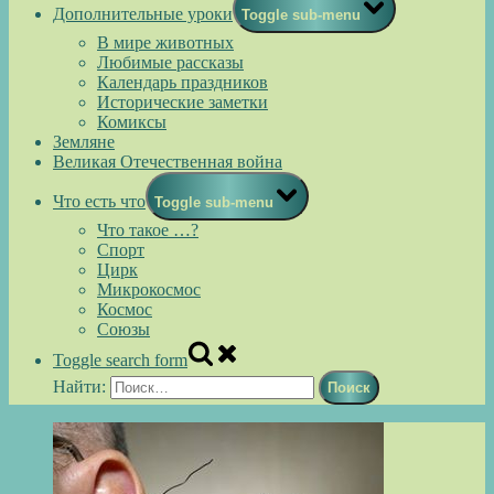
Дополнительные уроки
Toggle sub-menu
В мире животных
Любимые рассказы
Календарь праздников
Исторические заметки
Комиксы
Земляне
Великая Отечественная война
Что есть что
Toggle sub-menu
Что такое …?
Спорт
Цирк
Микрокосмос
Космос
Союзы
Toggle search form
Найти: