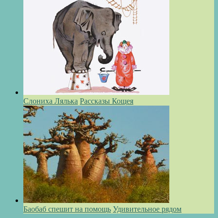
Слониха Лялька
Рассказы Кощея
Баобаб спешит на помощь
Удивительное рядом