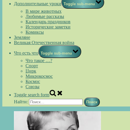
Дополнительные уроки
Toggle sub-menu
В мире животных
Любимые рассказы
Календарь праздников
Исторические заметки
Комиксы
Земляне
Великая Отечественная война
Что есть что
Toggle sub-menu
Что такое …?
Спорт
Цирк
Микрокосмос
Космос
Союзы
Toggle search form
Найти: