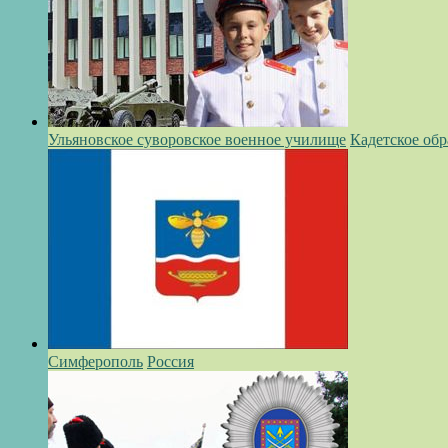
Ульяновское суворовское военное училище
Кадетское обр
Симферополь
Россия