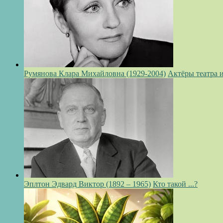
Румянова Клара Михайловна (1929-2004)
Актёры театра 
Эплтон Эдвард Виктор (1892 – 1965)
Кто такой ...?