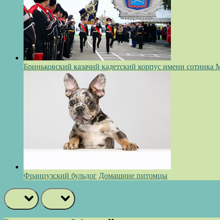
Бриньковский казачий кадетский корпус имени сотника 
Французский бульдог
Домашние питомцы
prev
next