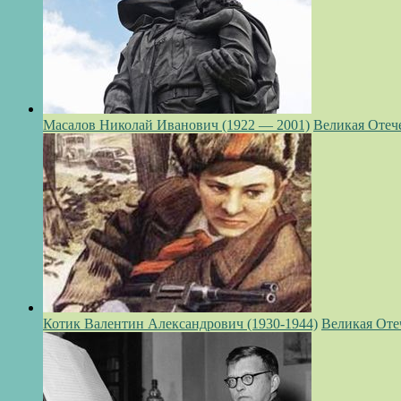
Масалов Николай Иванович (1922 — 2001)
Великая Отеч
Котик Валентин Александрович (1930-1944)
Великая Оте