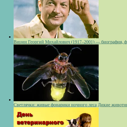
Вицин Георгий Михайлович (1917–2001) — биография, 
Светлячки: живые фонарики ночного леса
Дикие животн