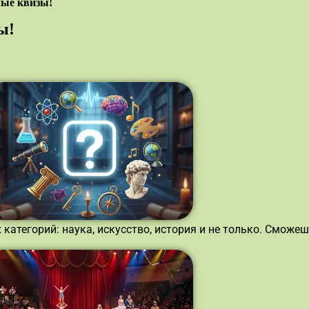
ые квизы!
ы!
категорий: наука, искусство, история и не только. Смож