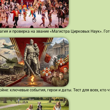
агия и проверка на звание «Магистра Цирковых Наук». Го
йне: ключевые события, герои и даты. Тест для всех, кто 