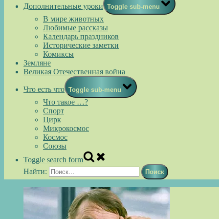
Дополнительные уроки
Toggle sub-menu
В мире животных
Любимые рассказы
Календарь праздников
Исторические заметки
Комиксы
Земляне
Великая Отечественная война
Что есть что
Toggle sub-menu
Что такое …?
Спорт
Цирк
Микрокосмос
Космос
Союзы
Toggle search form
Найти: