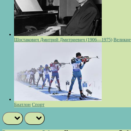
Шостакович Дмитрий Дмитриевич (1906—1975)
Великие
Биатлон
Спорт
prev
next