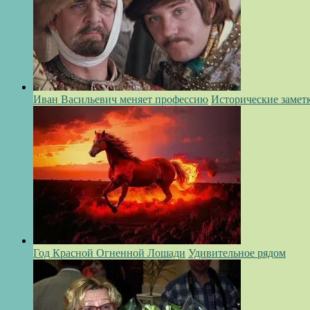
Иван Васильевич меняет профессию
Исторические замет
Год Красной Огненной Лошади
Удивительное рядом