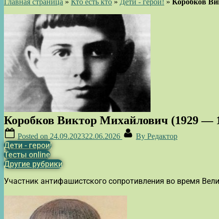
Главная страница
»
Кто есть кто
»
Дети - герои!
»
Коробков Ви
Коробков Виктор Михайлович (1929 — 
Posted on
24.09.2023
22.06.2026
By
Редактор
Дети - герои!
Тесты online
Другие рубрики
Участник антифашистского сопротивления во время Вели