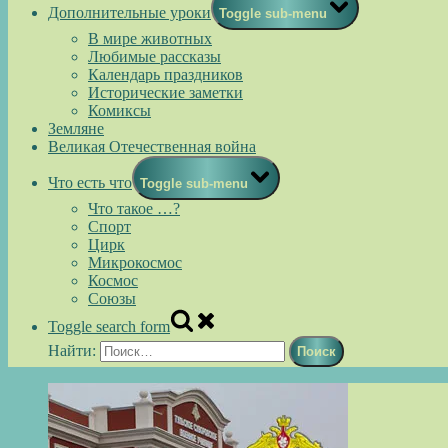
Дополнительные уроки
Toggle sub-menu
В мире животных
Любимые рассказы
Календарь праздников
Исторические заметки
Комиксы
Земляне
Великая Отечественная война
Что есть что
Toggle sub-menu
Что такое …?
Спорт
Цирк
Микрокосмос
Космос
Союзы
Toggle search form
Найти: