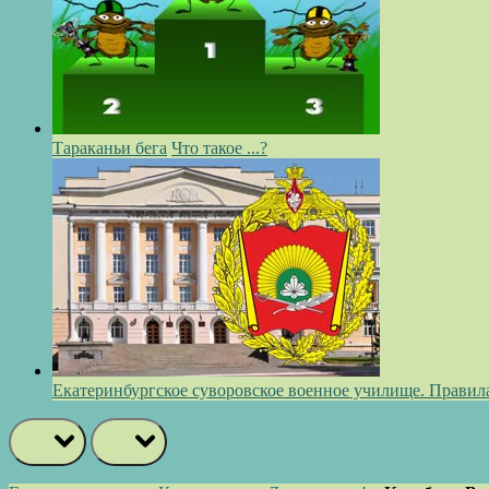
Тараканьи бега
Что такое ...?
Екатеринбургское суворовское военное училище. Правил
prev
next