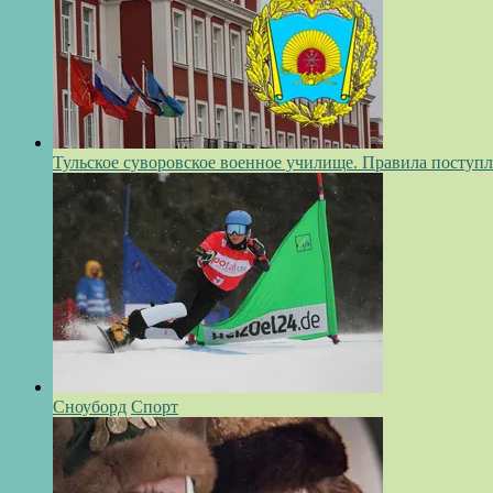
Тульское суворовское военное училище. Правила поступ
Сноуборд
Спорт