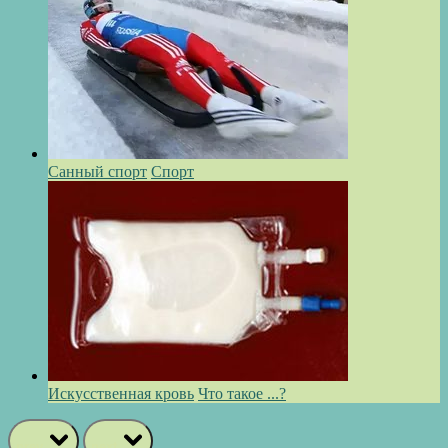
Санный спорт
Спорт
Искусственная кровь
Что такое ...?
prev
next