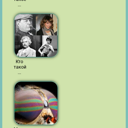
...
Кто
такой
...