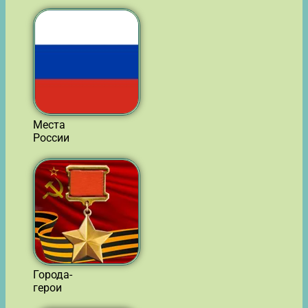
Места
России
Города-
герои