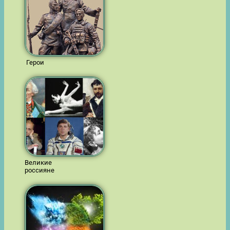
Герои
Великие
россияне