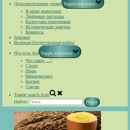
Дополнительные уроки
Toggle sub-menu
В мире животных
Любимые рассказы
Календарь праздников
Исторические заметки
Комиксы
Земляне
Великая Отечественная война
Что есть что
Toggle sub-menu
Что такое …?
Спорт
Цирк
Микрокосмос
Космос
Союзы
Toggle search form
Найти: