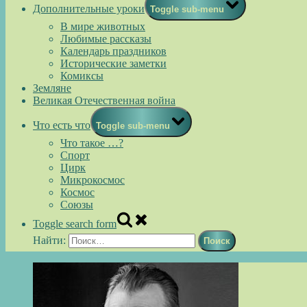
Дополнительные уроки
Toggle sub-menu
В мире животных
Любимые рассказы
Календарь праздников
Исторические заметки
Комиксы
Земляне
Великая Отечественная война
Что есть что
Toggle sub-menu
Что такое …?
Спорт
Цирк
Микрокосмос
Космос
Союзы
Toggle search form
Найти: