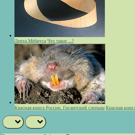
Лента Мёбиуса
Что такое ...?
Красная книга России. Гигантский слепыш
Красная книг
prev
next