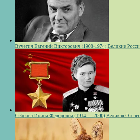
Вучетич Евгений Викторович (1908-1974)
Великие Росси
Себрова Ирина Фёдоровна (1914 — 2000)
Великая Отечес