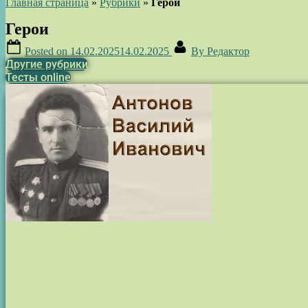
Главная страница
»
Рубрики
»
Герои
Герои
Posted on
14.02.2025
14.02.2025
By
Редактор
Другие рубрики
Тесты online