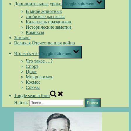
Дополнительные уроки
Toggle sub-menu
В мире животных
Любимые рассказы
Календарь праздников
Исторические заметки
Комиксы
Земляне
Великая Отечественная война
Что есть что
Toggle sub-menu
Что такое …?
Спорт
Цирк
Микрокосмос
Космос
Союзы
Toggle search form
Найти: