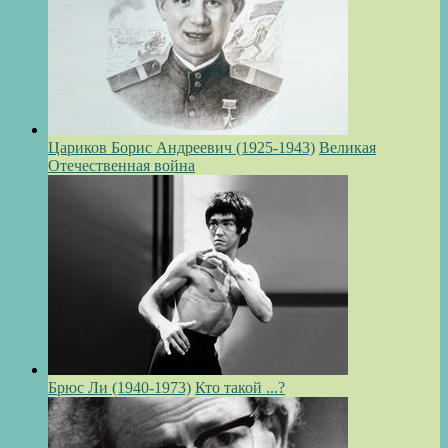
Цариков Борис Андреевич (1925-1943)
Великая
Отечественная война
Брюс Ли (1940-1973)
Кто такой ...?