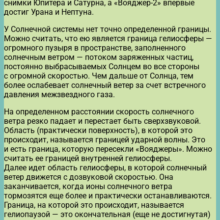
снимки Юпитера и Сатурна, а «Вояджер-2» впервые
достиг Урана и Нептуна.
У Солнечной системы нет точно определенной границы.
Можно считать, что ею является граница гелиосферы —
огромного пузыря в пространстве, заполненного
солнечным ветром — потоком заряженных частиц,
постоянно выбрасываемых Солнцем во все стороны
с огромной скоростью. Чем дальше от Солнца, тем
более ослабевает солнечный ветер за счет встречного
давления межзвездного газа.
На определенном расстоянии скорость солнечного
ветра резко падает и перестает быть сверхзвуковой.
Область (практически поверхность), в которой это
происходит, называется границей ударной волны. Это
и есть граница, которую пересекли «Вояджеры». Можно
считать ее границей внутренней гелиосферы.
Далее идет область гелиосферы, в которой солнечный
ветер движется с дозвуковой скоростью. Она
заканчивается, когда ионы солнечного ветра
тормозятся еще более и практически останавливаются.
Граница, на которой это происходит, называется
гелиопаузой — это окончательная (еще не достигнутая)