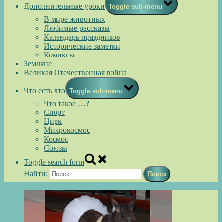
Дополнительные уроки
Toggle sub-menu
В мире животных
Любимые рассказы
Календарь праздников
Исторические заметки
Комиксы
Земляне
Великая Отечественная война
Что есть что
Toggle sub-menu
Что такое …?
Спорт
Цирк
Микрокосмос
Космос
Союзы
Toggle search form
Найти: