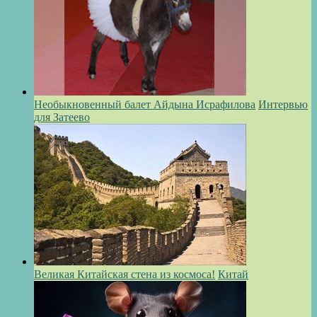
Необыкновенный балет Айдына Исрафилова
Интервью
для Затеево
Великая Китайская стена из космоса!
Китай