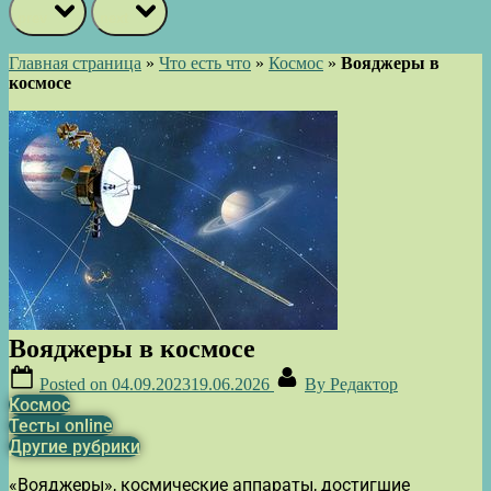
prev
next
Главная страница
»
Что есть что
»
Космос
»
Вояджеры в
космосе
Вояджеры в космосе
Posted on
04.09.2023
19.06.2026
By
Редактор
Космос
Тесты online
Другие рубрики
«Вояджеры», космические аппараты, достигшие