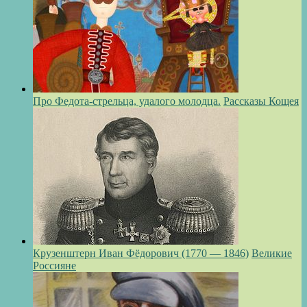
Про Федота-стрельца, удалого молодца.
Рассказы Кощея
Крузенштерн Иван Фёдорович (1770 — 1846)
Великие
Россияне