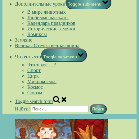
Дополнительные уроки
Toggle sub-menu
В мире животных
Любимые рассказы
Календарь праздников
Исторические заметки
Комиксы
Земляне
Великая Отечественная война
Что есть что
Toggle sub-menu
Что такое …?
Спорт
Цирк
Микрокосмос
Космос
Союзы
Toggle search form
Найти: