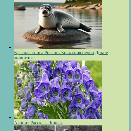
Красная книга России. Кольчатая нерпа
Дикие
животные
Аконит
Рассказы Кощея