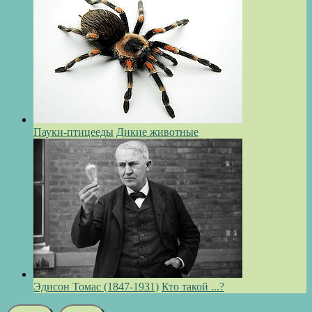
Пауки-птицееды
Дикие животные
Эдисон Томас (1847-1931)
Кто такой ...?