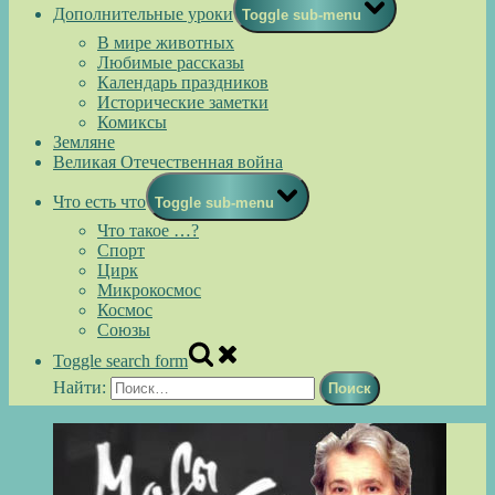
Дополнительные уроки
Toggle sub-menu
В мире животных
Любимые рассказы
Календарь праздников
Исторические заметки
Комиксы
Земляне
Великая Отечественная война
Что есть что
Toggle sub-menu
Что такое …?
Спорт
Цирк
Микрокосмос
Космос
Союзы
Toggle search form
Найти: