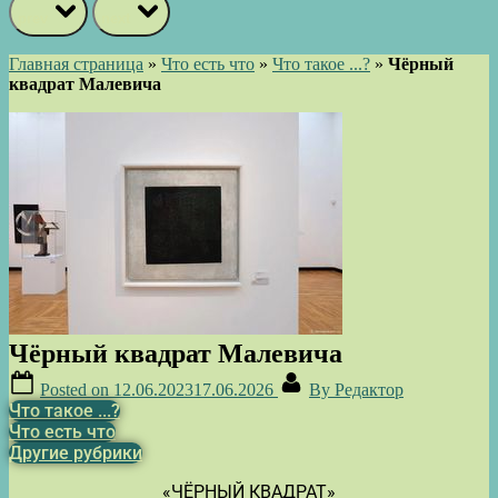
prev
next
Главная страница
»
Что есть что
»
Что такое ...?
»
Чёрный
квадрат Малевича
Чёрный квадрат Малевича
Posted on
12.06.2023
17.06.2026
By
Редактор
Что такое ...?
Что есть что
Другие рубрики
«ЧЁРНЫЙ КВАДРАТ»