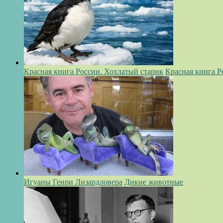
Красная книга России. Хохлатый старик
Красная книга Р
Игуаны Генри Лизардловера
Дикие животные