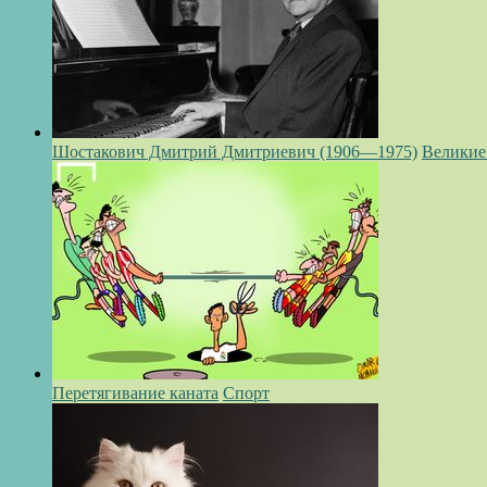
Шостакович Дмитрий Дмитриевич (1906—1975)
Великие
Перетягивание каната
Спорт