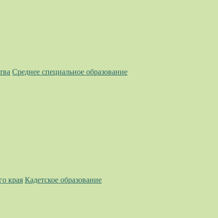
тва
Среднее специальное образование
го края
Кадетское образование