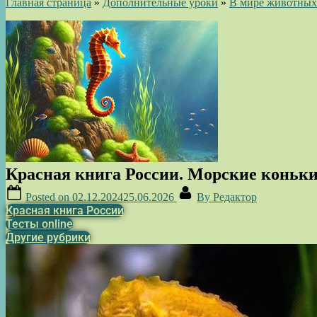
Главная страница
»
Дополнительные уроки
»
В мире животных
Красная книга России. Морские коньк
Posted on
02.12.2024
25.06.2026
By
Редактор
Красная книга России
Тесты online
Другие рубрики