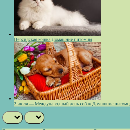
Персидская кошка
Домашние питомцы
2 июля — Международный день собак
Домашние питом
prev
next