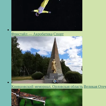
Фристайл — Акробатика
Спорт
Кривцовский мемориал. Орловская область
Великая Отеч