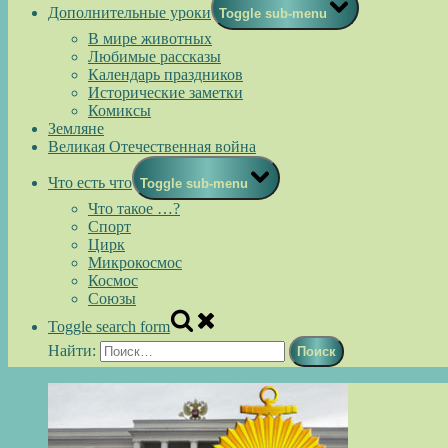
Дополнительные уроки
Toggle sub-menu
В мире животных
Любимые рассказы
Календарь праздников
Исторические заметки
Комиксы
Земляне
Великая Отечественная война
Что есть что
Toggle sub-menu
Что такое …?
Спорт
Цирк
Микрокосмос
Космос
Союзы
Toggle search form
Найти: