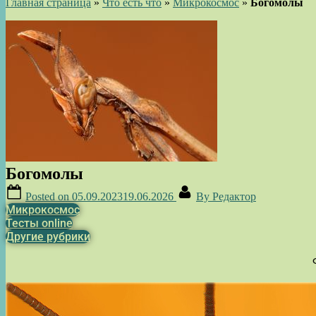
Главная страница
»
Что есть что
»
Микрокосмос
»
Богомолы
Богомолы
Posted on
05.09.2023
19.06.2026
By
Редактор
Микрокосмос
Тесты online
Другие рубрики