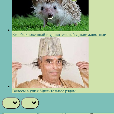
Ёж обыкновенный и удивительный
Дикие животные
Волосы в ушах
Удивительное рядом
prev
next