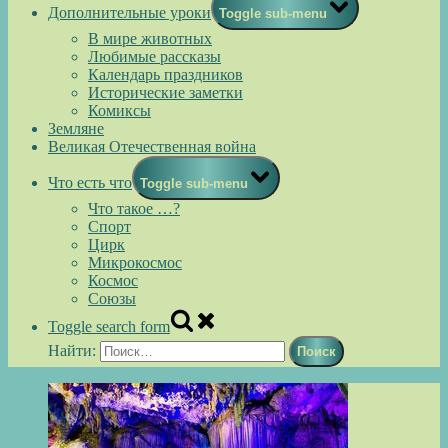
Дополнительные уроки
Toggle sub-menu
В мире животных
Любимые рассказы
Календарь праздников
Исторические заметки
Комиксы
Земляне
Великая Отечественная война
Что есть что
Toggle sub-menu
Что такое …?
Спорт
Цирк
Микрокосмос
Космос
Союзы
Toggle search form
Найти: