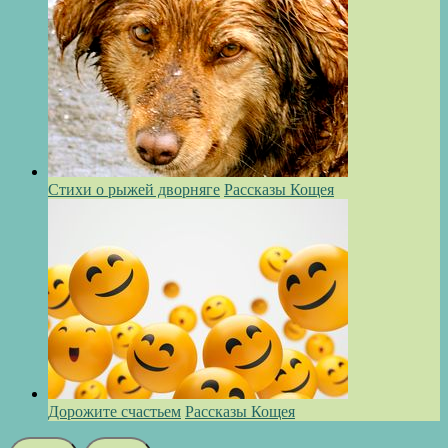
Стихи о рыжей дворняге
Рассказы Кощея
Дорожите счастьем
Рассказы Кощея