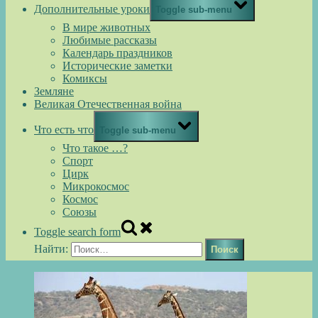
Дополнительные уроки
Toggle sub-menu
В мире животных
Любимые рассказы
Календарь праздников
Исторические заметки
Комиксы
Земляне
Великая Отечественная война
Что есть что
Toggle sub-menu
Что такое …?
Спорт
Цирк
Микрокосмос
Космос
Союзы
Toggle search form
Найти: