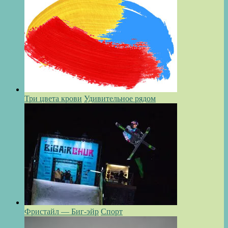
Три цвета крови
Удивительное рядом
Фристайл — Биг-эйр
Спорт