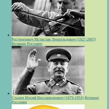
Ростропович Мстислав Леопольдович (1927-2007)
Великие Россияне
Сталин Иосиф Виссарионович (1879-1953)
Великие
Россияне