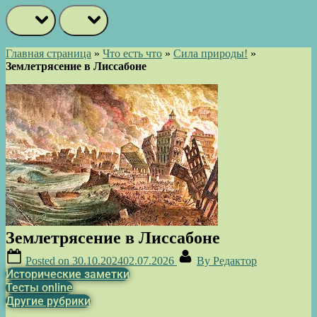
prev
next
Главная страница
»
Что есть что
»
Сила природы!
»
Землетрясение в Лиссабоне
Землетрясение в Лиссабоне
Posted on
30.10.2024
02.07.2026
By
Редактор
Исторические заметки
Тесты online
Другие рубрики