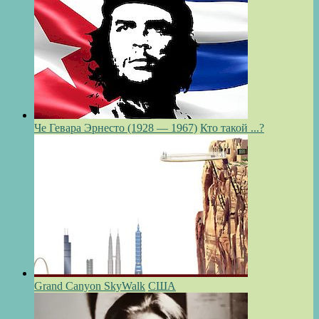
Че Гевара Эрнесто (1928 — 1967)
Кто такой ...?
Grand Canyon SkyWalk
США