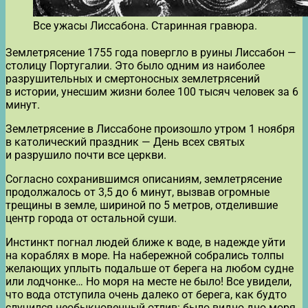
Все ужасы Лиссабона. Старинная гравюра.
Землетрясение 1755 года повергло в руины Лиссабон —
столицу Португалии. Это было одним из наиболее
разрушительных и смертоносных землетрясений
в истории, унесшим жизни более 100 тысяч человек за 6
минут.
Землетрясение в Лиссабоне произошло утром 1 ноября
в католический праздник — День всех святых
и разрушило почти все церкви.
Согласно сохранившимся описаниям, землетрясение
продолжалось от 3,5 до 6 минут, вызвав огромные
трещины в земле, шириной по 5 метров, отделившие
центр города от остальной суши.
Инстинкт погнал людей ближе к воде, в надежде уйти
на кораблях в море. На набережной собрались толпы
желающих уплыть подальше от берега на любом судне
или лодчонке… Но моря на месте не было! Все увидели,
что вода отступила очень далеко от берега, как будто
случился необыкновенный отлив: было видно дно моря