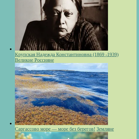
Крупская Надежда Константиновна (1869 -1939)
Великие Россияне
Саргассово море — море без берегов!
Земляне