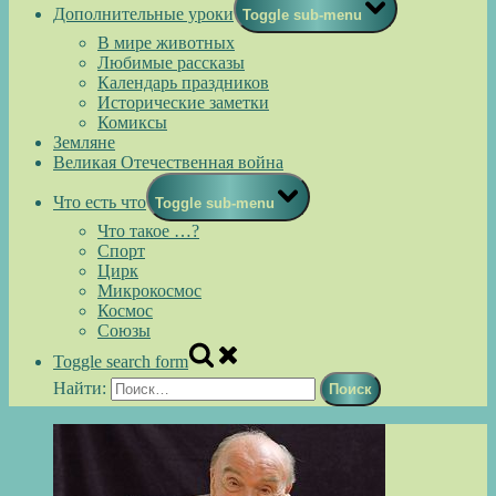
Дополнительные уроки
Toggle sub-menu
В мире животных
Любимые рассказы
Календарь праздников
Исторические заметки
Комиксы
Земляне
Великая Отечественная война
Что есть что
Toggle sub-menu
Что такое …?
Спорт
Цирк
Микрокосмос
Космос
Союзы
Toggle search form
Найти: