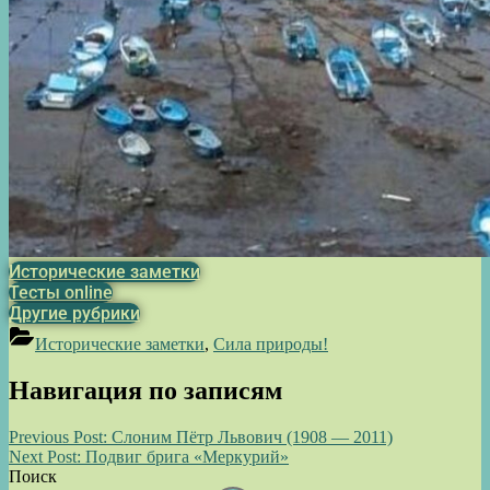
Исторические заметки
Тесты online
Другие рубрики
Исторические заметки
,
Сила природы!
Навигация по записям
Previous Post:
Слоним Пётр Львович (1908 — 2011)
Next Post:
Подвиг брига «Меркурий»
Поиск