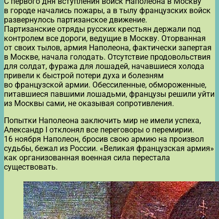
С первого дня вступления войск Наполеона в Москву
в городе начались пожары, а в тылу французских войск
развернулось партизанское движение.
Партизанские отряды русских крестьян держали под
контролем все дороги, ведущие в Москву. Оторванная
от своих тылов, армия Наполеона, фактически запертая
в Москве, начала голодать. Отсутствие продовольствия
для солдат, фуража для лошадей, начавшиеся холода
привели к быстрой потери духа и болезням
во французской армии. Обессиленные, обмороженные,
питавшиеся павшими лошадьми, французы решили уйти
из Москвы сами, не оказывая сопротивления.
Попытки Наполеона заключить мир не имели успеха,
Александр I отклонял все переговоры о перемирии.
16 ноября Наполеон, бросив свою армию на произвол
судьбы, бежал из России. «Великая французская армия»
как организованная военная сила перестала
существовать.