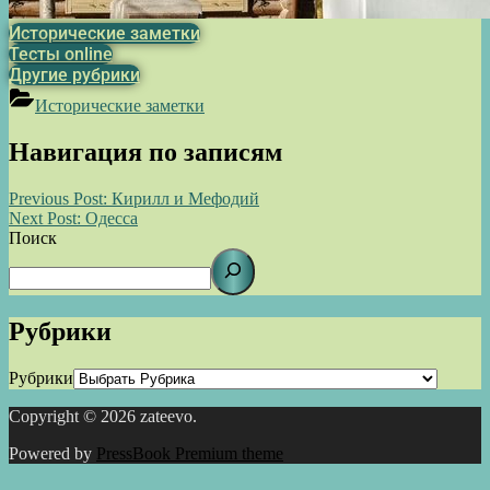
Исторические заметки
Тесты online
Другие рубрики
Исторические заметки
Навигация по записям
Previous Post:
Кирилл и Мефодий
Next Post:
Одесса
Поиск
Рубрики
Рубрики
Copyright © 2026 zateevo.
Powered by
PressBook Premium theme