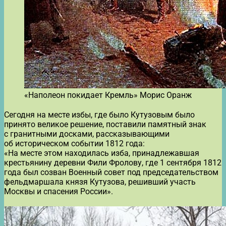
«Наполеон покидает Кремль» Морис Оранж
Сегодня на месте избы, где было Кутузовым было
принято великое решение, поставили памятный знак
с гранитными досками, рассказывающими
об историческом событии 1812 года:
«На месте этом находилась изба, принадлежавшая
крестьянину деревни Фили Фролову, где 1 сентября 1812
года был созван Военный совет под председательством
фельдмаршала князя Кутузова, решивший участь
Москвы и спасения России».