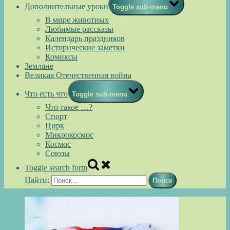
Дополнительные уроки
Toggle sub-menu
В мире животных
Любимые рассказы
Календарь праздников
Исторические заметки
Комиксы
Земляне
Великая Отечественная война
Что есть что
Toggle sub-menu
Что такое …?
Спорт
Цирк
Микрокосмос
Космос
Союзы
Toggle search form
Найти: