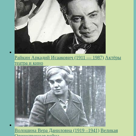
Райкин Аркадий Исаакович (1911 — 1987)
Актёры
театра и кино
Волошина Вера Даниловна (1919 –1941)
Великая
Отечественная война