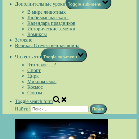
Дополнительные уроки
Toggle sub-menu
В мире животных
Любимые рассказы
Календарь праздников
Исторические заметки
Комиксы
Земляне
Великая Отечественная война
Что есть что
Toggle sub-menu
Что такое …?
Спорт
Цирк
Микрокосмос
Космос
Союзы
Toggle search form
Найти: