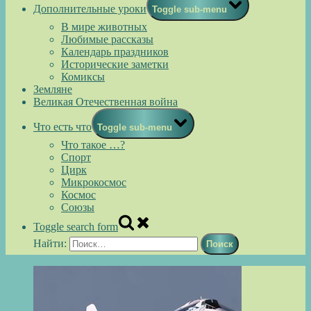
Дополнительные уроки
Toggle sub-menu
В мире животных
Любимые рассказы
Календарь праздников
Исторические заметки
Комиксы
Земляне
Великая Отечественная война
Что есть что
Toggle sub-menu
Что такое …?
Спорт
Цирк
Микрокосмос
Космос
Союзы
Toggle search form
Найти: