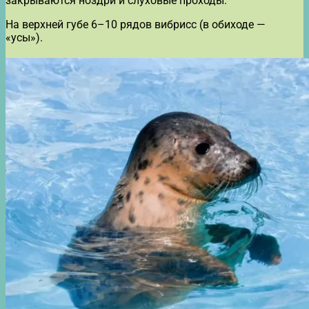
закрываются ноздри и слуховые проходы.
На верхней губе 6–10 рядов вибрисс (в обиходе —
«усы»).