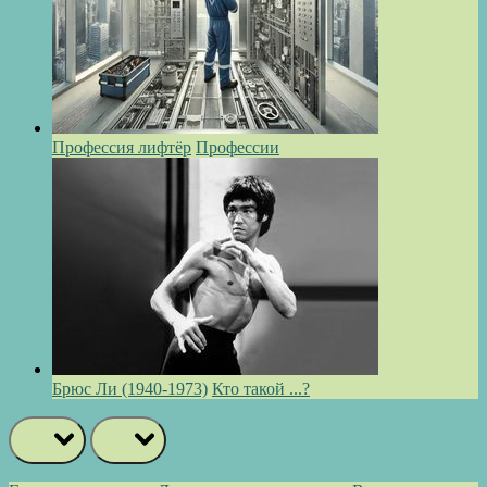
Профессия лифтёр
Профессии
Брюс Ли (1940-1973)
Кто такой ...?
prev
next