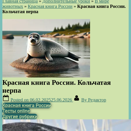
Главная страница
»
Дополнительные уроки
»
В мире
животных
»
Красная книга России
»
Красная книга России.
Кольчатая нерпа
Красная книга России. Кольчатая
нерпа
Posted on
06.02.2025
25.06.2026
By
Редактор
Красная книга России
Тесты online
Другие рубрики