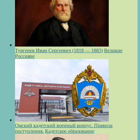
Тургенев Иван Сергеевич (1818 — 1883)
Великие
Россияне
Омский кадетский военный корпус. Правила
поступления.
Кадетское образование