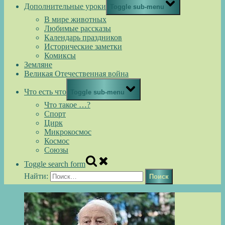
Дополнительные уроки
Toggle sub-menu
В мире животных
Любимые рассказы
Календарь праздников
Исторические заметки
Комиксы
Земляне
Великая Отечественная война
Что есть что
Toggle sub-menu
Что такое …?
Спорт
Цирк
Микрокосмос
Космос
Союзы
Toggle search form
Найти: