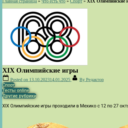
Главная страница
»
Что есть что
»
Спорт
»
XIX Олимпийские 
XIX Олимпийские игры
Posted on
13.10.2023
14.01.2025
By
Редактор
Спорт
Тесты online
Другие рубрики
XIX Олимпийские игры проходили в Мехико с 12 по 27 окт