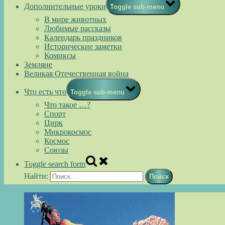
Дополнительные уроки
Toggle sub-menu
В мире животных
Любимые рассказы
Календарь праздников
Исторические заметки
Комиксы
Земляне
Великая Отечественная война
Что есть что
Toggle sub-menu
Что такое …?
Спорт
Цирк
Микрокосмос
Космос
Союзы
Toggle search form
Найти: