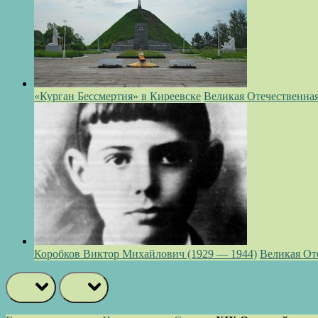
«Курган Бессмертия» в Киреевске
Великая Отечественна
Коробков Виктор Михайлович (1929 — 1944)
Великая От
prev
next