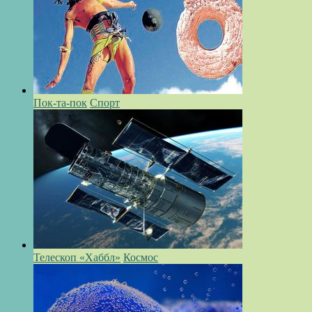
Пок-та-пок
Спорт
Телескоп «Хаббл»
Космос