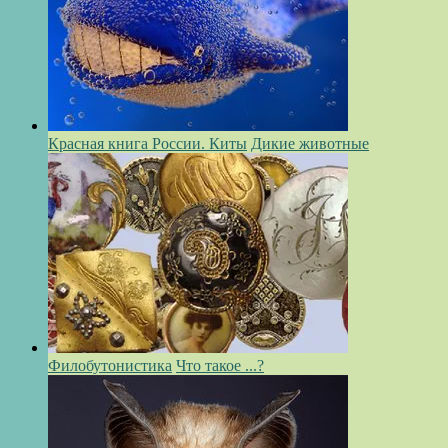
Красная книга России. Киты
Дикие животные
Филобутонистика
Что такое ...?