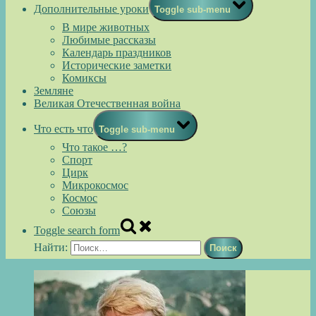
Дополнительные уроки
Toggle sub-menu
В мире животных
Любимые рассказы
Календарь праздников
Исторические заметки
Комиксы
Земляне
Великая Отечественная война
Что есть что
Toggle sub-menu
Что такое …?
Спорт
Цирк
Микрокосмос
Космос
Союзы
Toggle search form
Найти: