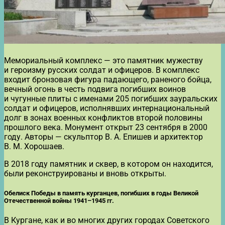
Мемориальный комплекс — это памятник мужеству
и героизму русских солдат и офицеров. В комплекс
входит бронзовая фигура падающего, раненого бойца,
вечный огонь в честь подвига погибших воинов
и чугунные плиты с именами 205 погибших зауральских
солдат и офицеров, исполнявших интернациональный
долг в зонах военных конфликтов второй половины
прошлого века. Монумент открыт 23 сентября в 2000
году. Авторы — скульптор В. А. Епишев и архитектор
В. М. Хорошаев.
В 2018 году памятник и сквер, в котором он находится,
были реконструированы и вновь открыты.
Обелиск Победы в память курганцев, погибших в годы Великой
Отечественной войны 1941–1945 гг.
В Кургане, как и во многих других городах Советского