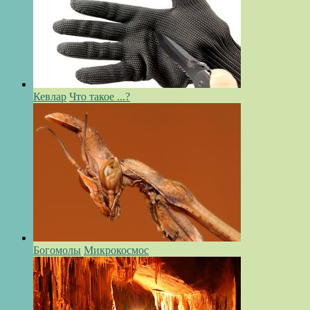
Кевлар
Что такое ...?
Богомолы
Микрокосмос