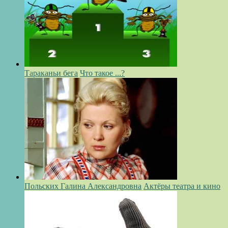
Тараканьи бега
Что такое ...?
Польских Галина Александровна
Актёры театра и кино