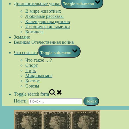
Дополнительные уроки
Toggle sub-menu
В мире животных
Любимые рассказы
Календарь праздников
Исторические заметки
Комиксы
Земляне
Великая Отечественная война
Что есть что
Toggle sub-menu
Что такое …?
Спорт
Цирк
Микрокосмос
Космос
Союзы
Toggle search form
Найти: