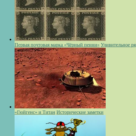
Первая почтовая марка «Чёрный пенни»
Удивительное р
«Гюйгенс» и Титан
Исторические заметки