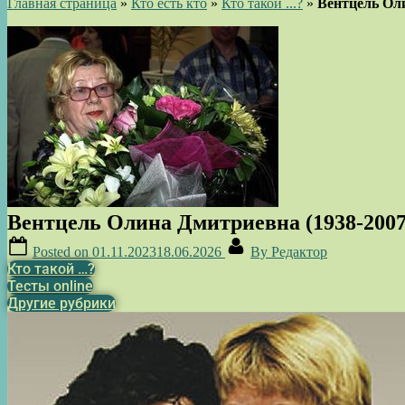
Главная страница
»
Кто есть кто
»
Кто такой ...?
»
Вентцель Оли
Вентцель Олина Дмитриевна (1938-2007
Posted on
01.11.2023
18.06.2026
By
Редактор
Кто такой …?
Тесты online
Другие рубрики