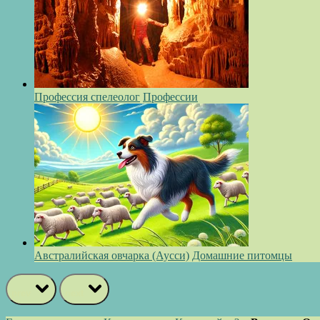
Профессия спелеолог
Профессии
Австралийская овчарка (Аусси)
Домашние питомцы
prev
next