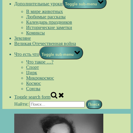
Дополнительные уроки
Toggle sub-menu
В мире животных
Любимые рассказы
Календарь праздников
Исторические заметки
Комиксы
Земляне
Великая Отечественная война
Что есть что
Toggle sub-menu
Что такое …?
Спорт
Цирк
Микрокосмос
Космос
Союзы
Toggle search form
Найти: