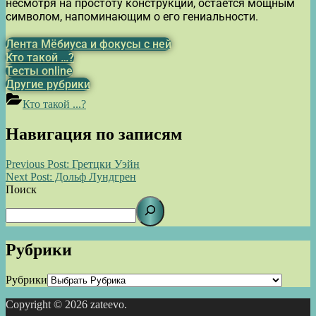
несмотря на простоту конструкции, остаётся мощным
символом, напоминающим о его гениальности.
Лента Мёбиуса и фокусы с ней
Кто такой …?
Тесты online
Другие рубрики
Кто такой ...?
Навигация по записям
Previous Post:
Гретцки Уэйн
Next Post:
Дольф Лундгрен
Поиск
Рубрики
Рубрики
Copyright © 2026 zateevo.