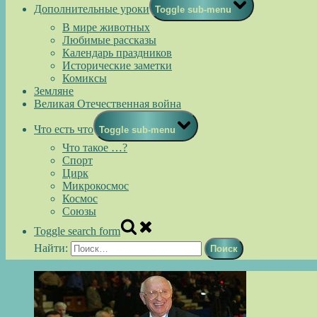
Дополнительные уроки
Toggle sub-menu
В мире животных
Любимые рассказы
Календарь праздников
Исторические заметки
Комиксы
Земляне
Великая Отечественная война
Что есть что
Toggle sub-menu
Что такое …?
Спорт
Цирк
Микрокосмос
Космос
Союзы
Toggle search form
Найти: