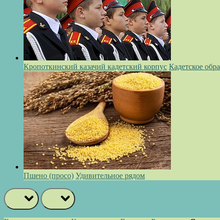
Кропоткинский казачий кадетский корпус
Кадетское обр
Пшено (просо)
Удивительное рядом
prev
next