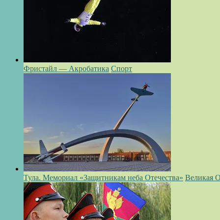
Фристайл — Акробатика
Спорт
Тула. Мемориал «Защитникам неба Отечества»
Великая О