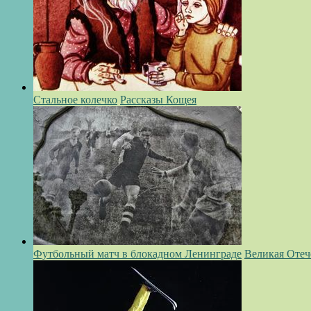
Стальное колечко
Рассказы Кощея
Футбольный матч в блокадном Ленинграде
Великая Отеч