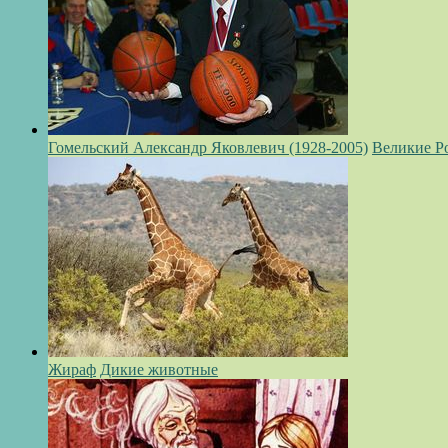
Гомельский Александр Яковлевич (1928-2005)
Великие Р
Жираф
Дикие животные