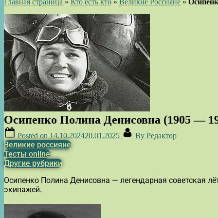
Главная страница
»
Кто есть кто
»
Великие Россияне
»
Осипенк
Осипенко Полина Денисовна (1905 — 19
Posted on
14.10.2024
20.01.2025
By
Редактор
Великие россияне
Тесты online
Другие рубрики
Осипенко Полина Денисовна — легендарная советская лётч
экипажей.