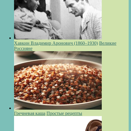
Хавкин Владимир Аронович (1860–1930)
Великие
Россияне
Гречневая каша
Простые рецепты