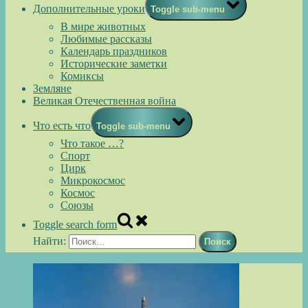
Дополнительные уроки
Toggle sub-menu
В мире животных
Любимые рассказы
Календарь праздников
Исторические заметки
Комиксы
Земляне
Великая Отечественная война
Что есть что
Toggle sub-menu
Что такое …?
Спорт
Цирк
Микрокосмос
Космос
Союзы
Toggle search form
Найти: