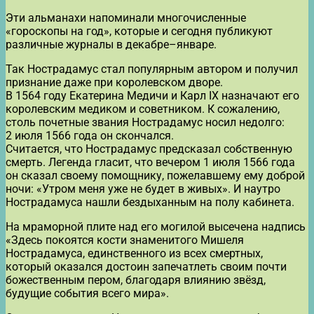
Эти альманахи напоминали многочисленные
«гороскопы на год», которые и сегодня публикуют
различные журналы в декабре–январе.
Так Нострадамус стал популярным автором и получил
признание даже при королевском дворе.
В 1564 году Екатерина Медичи и Карл IX назначают его
королевским медиком и советником. К сожалению,
столь почетные звания Нострадамус носил недолго:
2 июля 1566 года он скончался.
Считается, что Нострадамус предсказал собственную
смерть. Легенда гласит, что вечером 1 июля 1566 года
он сказал своему помощнику, пожелавшему ему доброй
ночи: «Утром меня уже не будет в живых». И наутро
Нострадамуса нашли бездыханным на полу кабинета.
На мраморной плите над его могилой высечена надпись
«Здесь покоятся кости знаменитого Мишеля
Нострадамуса, единственного из всех смертных,
который оказался достоин запечатлеть своим почти
божественным пером, благодаря влиянию звёзд,
будущие события всего мира».