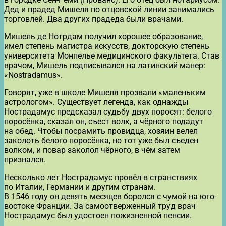
Дед и прадед Мишеля по отцовской линии занимались
торговлей. Два других прадеда были врачами.
Мишель де Нотрдам получил хорошее образование,
имел степень магистра искусств, докторскую степень
университета Монпелье медицинского факультета. Став
врачом, Мишель подписывался на латинский манер:
«Nostradamus».
Говорят, уже в школе Мишеля прозвали «маленьким
астрологом». Существует легенда, как однажды
Нострадамус предсказал судьбу двух поросят: белого
поросёнка, сказал он, съест волк, а чёрного подадут
на обед. Чтобы посрамить провидца, хозяин велел
заколоть белого поросёнка, но тот уже был съеден
волком, и повар заколол чёрного, в чём затем
признался.
Несколько лет Нострадамус провёл в странствиях
по Италии, Германии и другим странам.
В 1546 году он девять месяцев боролся с чумой на юго-
востоке Франции. За самоотверженный труд врач
Нострадамус был удостоен пожизненной пенсии.