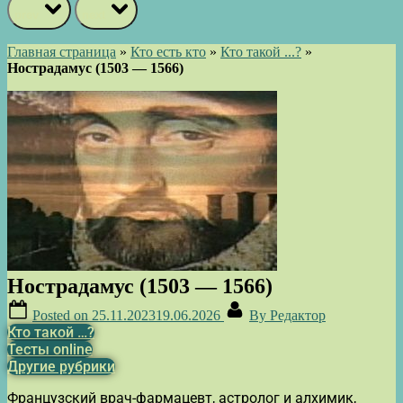
prev
next
Главная страница
»
Кто есть кто
»
Кто такой ...?
»
Нострадамус (1503 — 1566)
Нострадамус (1503 — 1566)
Posted on
25.11.2023
19.06.2026
By
Редактор
Кто такой …?
Тесты online
Другие рубрики
Французский врач-фармацевт, астролог и алхимик,