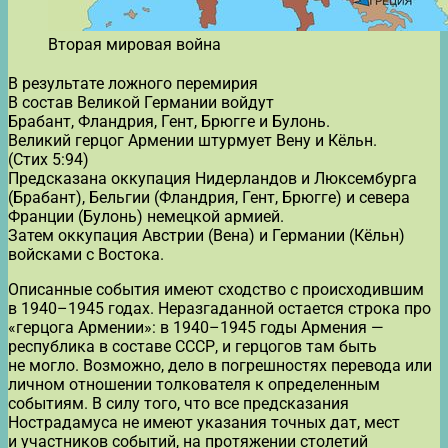
Вторая мировая война
В результате ложного перемирия
В состав Великой Германии войдут
Брабант, Фландрия, Гент, Брюгге и Булонь.
Великий герцог Армении штурмует Вену и Кёльн.
(Стих 5:94)
Предсказана оккупация Нидерландов и Люксембурга
(Брабант), Бельгии (Фландрия, Гент, Брюгге) и севера
Франции (Булонь) немецкой армией.
Затем оккупация Австрии (Вена) и Германии (Кёльн)
войсками с Востока.
Описанные события имеют сходство с происходившим
в 1940–1945 годах. Неразгаданной остается строка про
«герцога Армении»: в 1940–1945 годы Армения —
республика в составе СССР, и герцогов там быть
не могло. Возможно, дело в погрешностях перевода или
личном отношении толкователя к определенным
событиям. В силу того, что все предсказания
Нострадамуса не имеют указания точных дат, мест
и участников событий, на протяжении столетий