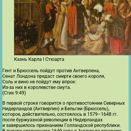
Казнь Карла I Стюарта
Гент и Брюссель пойдут против Антверпена,
Сенат Лондона предаст смерти своего короля,
Соль и вино не пойдут ему впрок:
Из-за них в королевстве смута.
(Стих 9:49)
В первой строке говорится о противостоянии Северных
Нидерландов (Антверпен) и Бельгии (Брюссель),
которое, действительно, состоялось в 1579–1648 гг.
после буржуазной революции в Нидерландах
и завершилось признанием Голландской республики.
В январе следующего 1649 года в Англии по решению