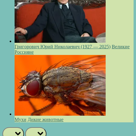
Григорович Юрий Николаевич (1927 — 2025)
Великие
Россияне
Мухи
Дикие животные
prev
next