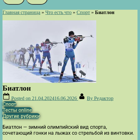
Главная страница
»
Что есть что
»
Спорт
»
Биатлон
Биатлон
Posted on
21.04.2024
16.06.2026
By
Редактор
Спорт
Тесты online
Другие рубрики
Биатлон — зимний олимпийский вид спорта,
сочетающий гонки на лыжах со стрельбой из винтовки.