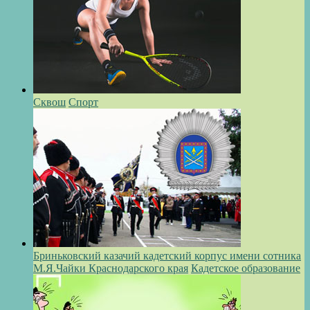
Сквош
Спорт
Бриньковский казачий кадетский корпус имени сотника
М.Я.Чайки Краснодарского края
Кадетское образование