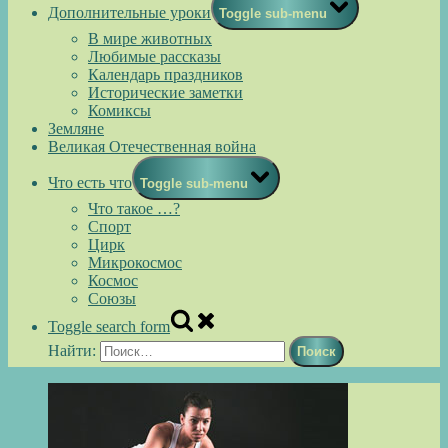
Дополнительные уроки
Toggle sub-menu
В мире животных
Любимые рассказы
Календарь праздников
Исторические заметки
Комиксы
Земляне
Великая Отечественная война
Что есть что
Toggle sub-menu
Что такое …?
Спорт
Цирк
Микрокосмос
Космос
Союзы
Toggle search form
Найти: