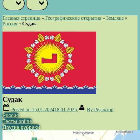
prev
next
Главная страница
»
Географические открытия
»
Земляне
»
Россия
»
Судак
Судак
Posted on
15.01.2024
18.01.2025
By
Редактор
Россия
Тесты online
Другие рубрики