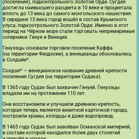
(поселения), подконтрольного Золотой Орде. Сугдея
достигла наивысшего расцвета в 10 веке и процветала
вплоть до 13 века до самого монгольского нашествия.
В середине 13 века город вошёл в состав Крымского
улуса, подконтрольного Золотой Орде. Именно в этот
период на Чёрном море стали торговать непримиримые
соперники: Генуя и Венеция.
Генуэзцы основали торговое поселение Каффа
(на территории Феодосии), а венецианцы обосновались
в Солдайе*.
Солдая* — венецианское название древней крепости
поселения Сугдея (на территории Судака).
В 1365 году Судак был захвачен Генуей. Генуэзцы
владели им на протяжении 110 лет.
Они восстановили и улучшили древнюю крепость,
которая теперь является визитной карточкой города,
построили храмы, колодцы и даже водопровод.
В 1465 году Судак был завоёван Османской империей,
в составе которой находился более двух столетий
и пришёл в упадок.