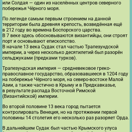
или Солдая — один из населённых центров северного
побережья Чёрного моря.
По легенде самым первым строением на данной
территории была древняя крепость, возведённая ещё
в 212 году во времена Боспорского царства.
В 7 веке здесь обосновываются византийцы, они строят
порт и основывают епископство.
В начале 13 века Судак стал частью Трапезундской
империи, а через несколько десятилетий был разорён
сельджуками (предками турков).
Трапезундская империя — средневековое греко-
православное государство, образовавшееся в 1204 году
на побережье Чёрного моря, на северо-востоке Малой
Азии, а также частично в Крыму и в Предкавказье,
в результате распада Восточной Римской
(Византийской) империи.
Во второй половине 13 века город пытается
контролировать Венеция, но на протяжении первой
половины 14 столетия его несколько раз разоряет Орда.
В дальнейшем Судак был частью Крымского улуса