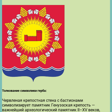
Толкование символики герба:
Червленая крепостная стена с бастионами
символизирует памятник Генуэзская крепость —
важнейший археологический памятник II–XV веков,