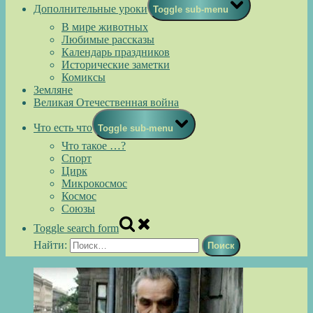
Дополнительные уроки
Toggle sub-menu
В мире животных
Любимые рассказы
Календарь праздников
Исторические заметки
Комиксы
Земляне
Великая Отечественная война
Что есть что
Toggle sub-menu
Что такое …?
Спорт
Цирк
Микрокосмос
Космос
Союзы
Toggle search form
Найти: