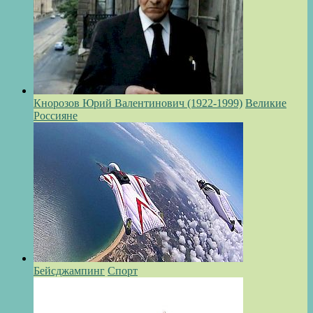
Кнорозов Юрий Валентинович (1922-1999)
Великие
Россияне
Бейсджампинг
Спорт