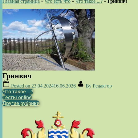
Главная страница
»
Что есть что
»
Что такое ...?
»
Гринвич
Гринвич
Posted on
23.04.2024
16.06.2026
By
Редактор
Что такое ...?
Тесты online
Другие рубрики