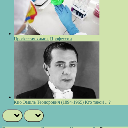
Профессия химик
Профессии
Кио Эмиль Теодорович (1894-1965)
Кто такой ...?
prev
next