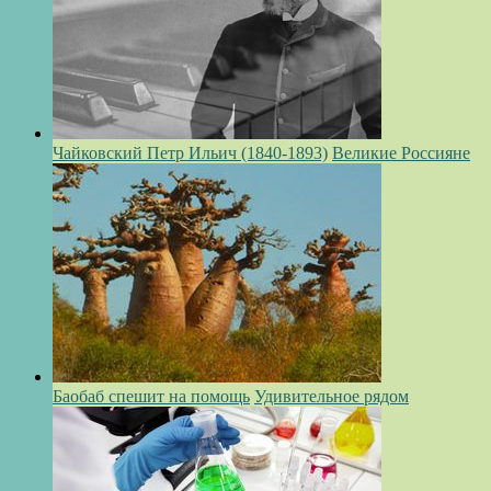
Чайковский Петр Ильич (1840-1893)
Великие Россияне
Баобаб спешит на помощь
Удивительное рядом