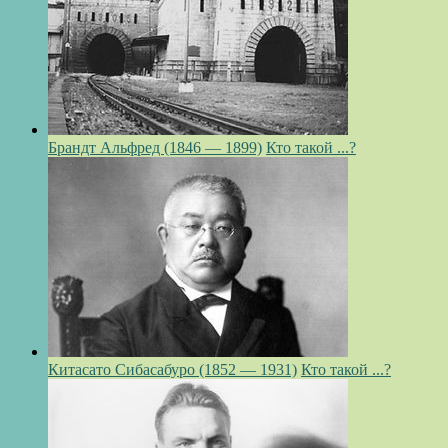
Брандт Альфред (1846 — 1899)
Кто такой ...?
Китасато Сибасабуро (1852 — 1931)
Кто такой ...?