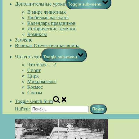
Дополнительные уроки
Toggle sub-menu
В мире животных
Любимые рассказы
Календарь праздников
Исторические заметки
Комиксы
Земляне
Великая Отечественная война
Что есть что
Toggle sub-menu
Что такое …?
Спорт
Цирк
Микрокосмос
Космос
Союзы
Toggle search form
Найти: