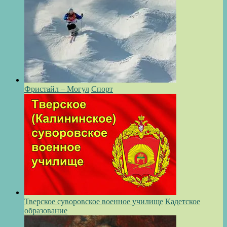
Фристайл – Могул
Спорт
Тверское суворовское военное училище
Кадетское
образование