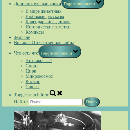
Дополнительные уроки
Toggle sub-menu
В мире животных
Любимые рассказы
Календарь праздников
Исторические заметки
Комиксы
Земляне
Великая Отечественная война
Что есть что
Toggle sub-menu
Что такое …?
Спорт
Цирк
Микрокосмос
Космос
Союзы
Toggle search form
Найти: