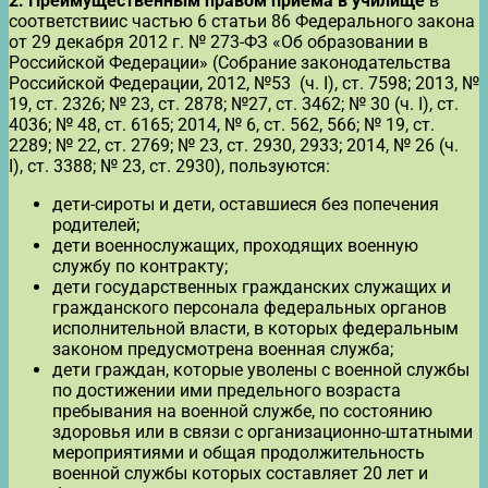
2.
Преимущественным правом приема в училище
в
соответствиис частью 6 статьи 86 Федерального закона
от 29 декабря 2012 г. № 273-ФЗ «Об образовании в
Российской Федерации» (Собрание законодательства
Российской Федерации, 2012, №53 (ч. I), ст. 7598; 2013, №
19, ст. 2326; № 23, ст. 2878; №27, ст. 3462; № 30 (ч. I), ст.
4036; № 48, ст. 6165; 2014, № 6, ст. 562, 566; № 19, ст.
2289; № 22, ст. 2769; № 23, ст. 2930, 2933; 2014, № 26 (ч.
I), ст. 3388; № 23, ст. 2930), пользуются:
дети-сироты и дети, оставшиеся без попечения
родителей;
дети военнослужащих, проходящих военную
службу по контракту;
дети государственных гражданских служащих и
гражданского персонала федеральных органов
исполнительной власти, в которых федеральным
законом предусмотрена военная служба;
дети граждан, которые уволены с военной службы
по достижении ими предельного возраста
пребывания на военной службе, по состоянию
здоровья или в связи с организационно-штатными
мероприятиями и общая продолжительность
военной службы которых составляет 20 лет и