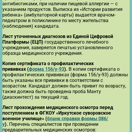
антибиотиками, при наличии пищевой аллергии — с
указанием продуктов. Выписка из «Истории развития
ребенка» (амбулаторной карты) выдается врачом-
педиатром в поликлинике по месту жительства
(наблюдения) кандидата.
Лист уточненных диагнозов из Единой Цифровой
Платформы (ЕЦП)
государственного лечебного
учреждения, заверяется печатью установленного
образца медицинского учреждения.
Копия сертификата о профилактических
прививках
(
форма 156/у-93
).
В копии сертификата о
профилактических прививках (форма 156/у-93) должны
быть указаны все прививки в соответствии с
возрастом. Кандидат должен быть привит по возрасту,
также должна быть проведена проба Манту
(диаскинтест) за текущий год.
Лист прохождения медицинского осмотра перед
поступлением в ФГКОУ «Иркутское суворовское
военное училище» (
бланк справки формы 086/
у
).
Перечень специалистов при проведении
предварительных медицинских осмотров: