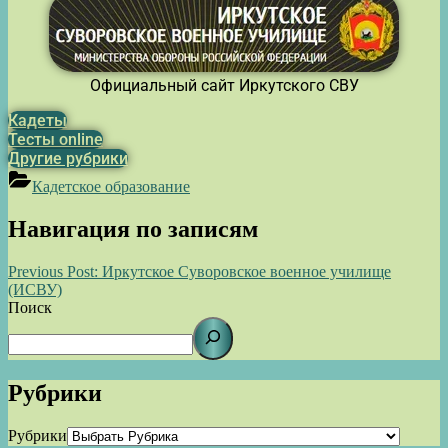
Официальный сайт Иркутского СВУ
Кадеты
Тесты online
Другие рубрики
Кадетское образование
Навигация по записям
Previous Post:
Иркутское Суворовское военное училище
(ИСВУ)
Поиск
Рубрики
Рубрики