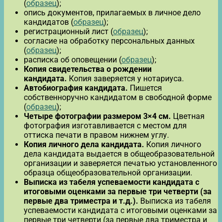
(
образец
);
опись документов, прилагаемых в личное дело
кандидатов (
образец
);
регистрационный лист (
образец
);
согласие на обработку персональных данных
(
образец
);
расписка об оповещении (
образец
);
Копия свидетельства о рождении
кандидата.
Копия заверяется у нотариуса.
Автобиография кандидата.
Пишется
собственноручно кандидатом в свободной форме
(
образец
);
Четыре фотографии размером 3×4 см.
Цветная
фотография изготавливается с местом для
оттиска печати в правом нижнем углу.
Копия личного дела кандидата.
Копия личного
дела кандидата выдается в общеобразовательной
организации и заверяется печатью установленного
образца общеобразовательной организации.
Выписка из табеля успеваемости кандидата с
итоговыми оценками за первые три четверти (за
первые два триместра и т.д.).
Выписка из табеля
успеваемости кандидата с итоговыми оценками за
первые три четверти (за первые два триместра и