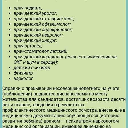
врач-педиатр;
врач детский уролог;
врач детский отоларинголог;
врач-детский офтальмолог;
врач-детский эндокринолог;
врач-детский невролог;
врач-детский хирург;
врач-ортопед;
врач-стоматолог детский;
врач-детский кардиолог (если есть изменения на
ЭКГ и шум в сердце);
детский психиатр
фтизиатр
нарколог
Справки о пребывании несовершеннолетнего на учете
(наблюдении) выдаются диспансерами по месту
жительства для кандидатов, достигших возраста десяти
лет и старше, сведения о результатах
профилактического медицинского осмотра, внесенные в
медицинскую документацию обучающегося (историю
развития ребенка) врачом — психиатром-наркологом
медицинской организации, имеющей лицензию на