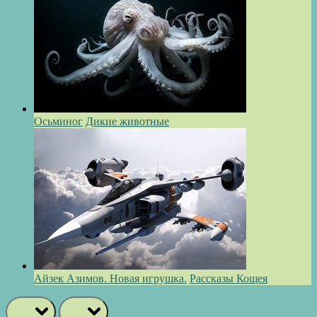
Осьминог
Дикие животные
Айзек Азимов. Новая игрушка.
Рассказы Кощея
prev
next