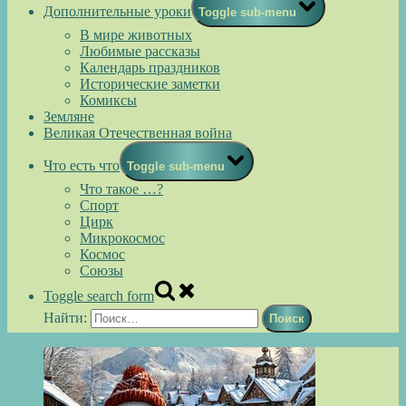
Дополнительные уроки
Toggle sub-menu
В мире животных
Любимые рассказы
Календарь праздников
Исторические заметки
Комиксы
Земляне
Великая Отечественная война
Что есть что
Toggle sub-menu
Что такое …?
Спорт
Цирк
Микрокосмос
Космос
Союзы
Toggle search form
Найти: