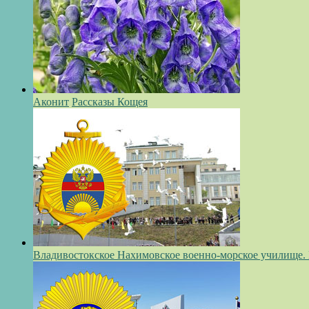
Аконит
Рассказы Кощея
Владивостокское Нахимовское военно-морское училище.