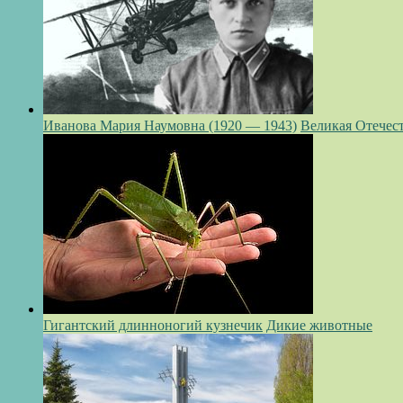
Иванова Мария Наумовна (1920 — 1943)
Великая Отечес
Гигантский длинноногий кузнечик
Дикие животные