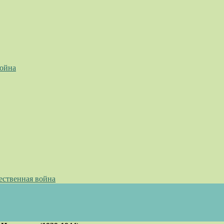
война
ественная война