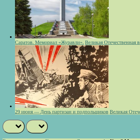
Саратов. Мемориал «Журавли».
Великая Отечественная 
29 июня — День партизан и подпольщиков
Великая Отеч
prev
next