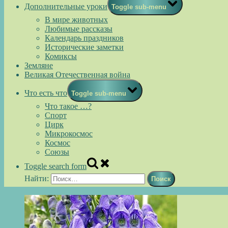
Дополнительные уроки
Toggle sub-menu
В мире животных
Любимые рассказы
Календарь праздников
Исторические заметки
Комиксы
Земляне
Великая Отечественная война
Что есть что
Toggle sub-menu
Что такое …?
Спорт
Цирк
Микрокосмос
Космос
Союзы
Toggle search form
Найти: