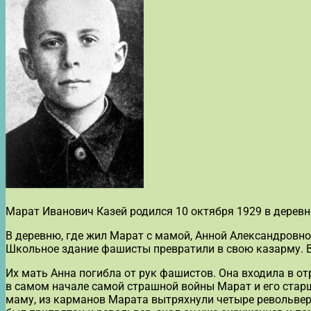
Марат Иванович Казей родился 10 октября 1929 в дерев
В деревню, где жил Марат с мамой, Анной Александровно
Школьное здание фашисты превратили в свою казарму. 
Их мать Анна погибла от рук фашистов. Она входила в о
в самом начале самой страшной войны Марат и его старш
маму, из карманов Марата вытряхнули четыре револьверн