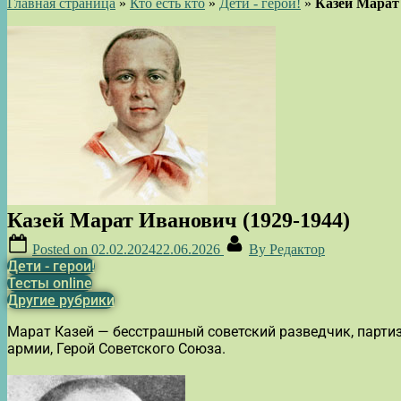
Главная страница
»
Кто есть кто
»
Дети - герои!
»
Казей Марат 
Казей Марат Иванович (1929-1944)
Posted on
02.02.2024
22.06.2026
By
Редактор
Дети - герои!
Тесты online
Другие рубрики
Марат Казей — бесстрашный советский разведчик, парти
армии, Герой Советского Союза.