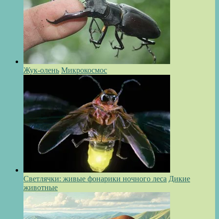
Жук-олень
Микрокосмос
Светлячки: живые фонарики ночного леса
Дикие
животные