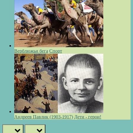
Верблюжьи бега
Спорт
Андреев Павлик (1903-1917)
Дети - герои!
prev
next