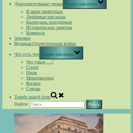
Дополнительные уроки
Toggle sub-menu
В мире животных
Любимые рассказы
Календарь праздников
Исторические заметки
Комиксы
Земляне
Великая Отечественная война
Что есть что
Toggle sub-menu
Что такое …?
Спорт
Цирк
Микрокосмос
Космос
Союзы
Toggle search form
Найти: