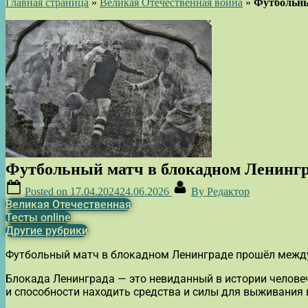
Главная страница
»
Великая Отечественная война
»
Футбольны
Футбольный матч в блокадном Ленинг
Posted on
17.04.2024
24.06.2026
By
Редактор
Великая Отечественная
Тесты online
Другие рубрики
Футбольный матч в блокадном Ленинграде прошёл между
Блокада Ленинграда — это невиданный в истории человеч
и способности находить средства и силы для выживания 