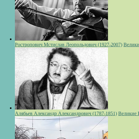
Ростропович Мстислав Леопольдович (1927-2007)
Велики
Алябьев Александр Александрович (1787-1851)
Великие 