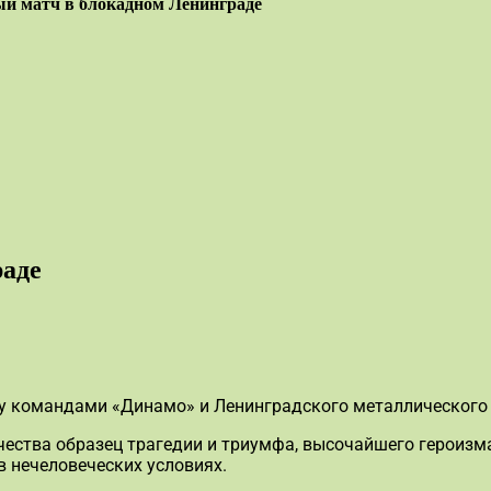
й матч в блокадном Ленинграде
раде
 командами «Динамо» и Ленинградского металлического з
ества образец трагедии и триумфа, высочайшего героизма
в нечеловеческих условиях.