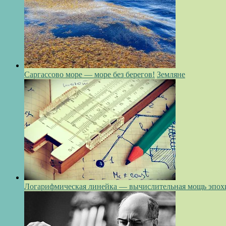
Саргассово море — море без берегов!
Земляне
Логарифмическая линейка — вычислительная мощь эпох