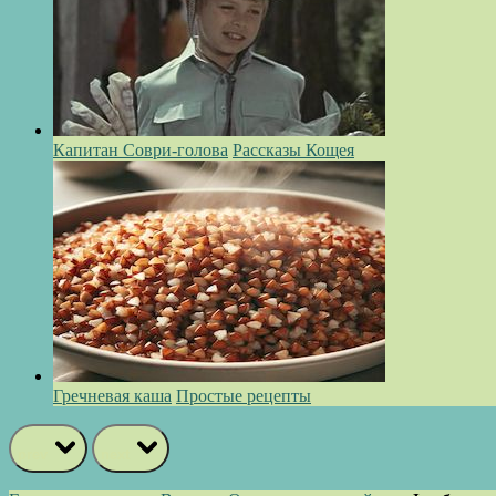
Капитан Соври-голова
Рассказы Кощея
Гречневая каша
Простые рецепты
prev
next