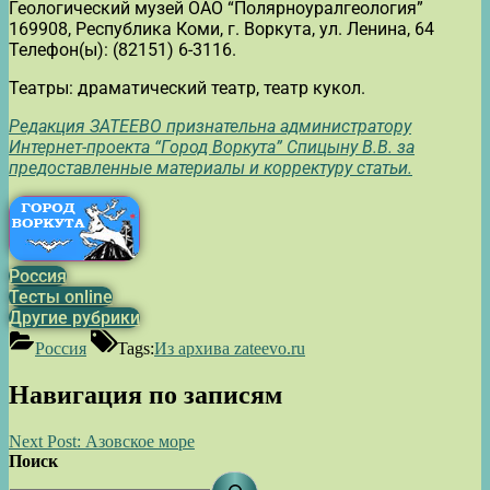
Геологический музей ОАО “Полярноуралгеология”
169908, Республика Коми, г. Воркута, ул. Ленина, 64
Телефон(ы): (82151) 6-3116.
Театры: драматический театр, театр кукол.
Редакция ЗАТЕЕВО признательна администратору
Интернет-проекта “Город Воркута” Спицыну В.В. за
предоставленные материалы и корректуру статьи.
Россия
Тесты online
Другие рубрики
Россия
Tags:
Из архива zateevo.ru
Навигация по записям
Next Post:
Азовское море
Поиск