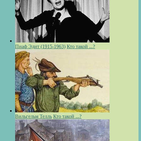
Пиаф Эдит (1915-1963)
Кто такой ...?
Вильгельм Телль
Кто такой ...?