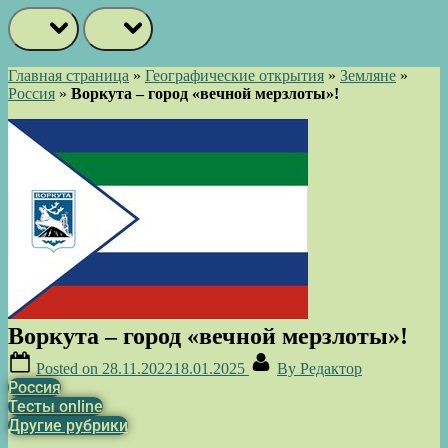
prev
next
Главная страница
»
Географические открытия
»
Земляне
»
Россия
»
Воркута – город «вечной мерзлоты»!
Воркута – город «вечной мерзлоты»!
Posted on
28.11.2022
18.01.2025
By
Редактор
Россия
Тесты online
Другие рубрики