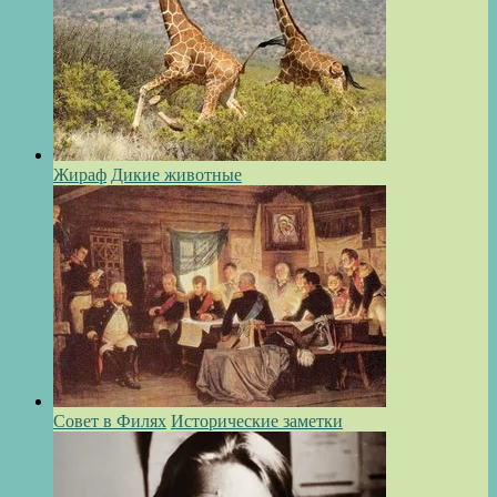
Жираф
Дикие животные
Совет в Филях
Исторические заметки