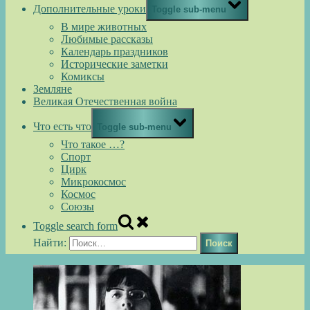
Дополнительные уроки
Toggle sub-menu
В мире животных
Любимые рассказы
Календарь праздников
Исторические заметки
Комиксы
Земляне
Великая Отечественная война
Что есть что
Toggle sub-menu
Что такое …?
Спорт
Цирк
Микрокосмос
Космос
Союзы
Toggle search form
Найти: