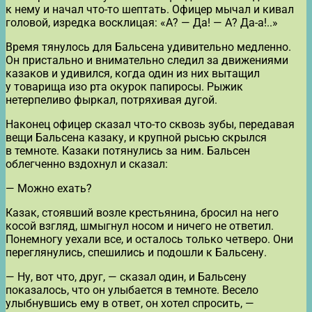
к нему и начал что-то шептать. Офицер мычал и кивал
головой, изредка восклицая: «А? — Да! — А? Да-а!..»
Время тянулось для Бальсена удивительно медленно.
Он пристально и внимательно следил за движениями
казаков и удивился, когда один из них вытащил
у товарища изо рта окурок папиросы. Рыжик
нетерпеливо фыркал, потряхивая дугой.
Наконец офицер сказал что-то сквозь зубы, передавая
вещи Бальсена казаку, и крупной рысью скрылся
в темноте. Казаки потянулись за ним. Бальсен
облегченно вздохнул и сказал:
— Можно ехать?
Казак, стоявший возле крестьянина, бросил на него
косой взгляд, шмыгнул носом и ничего не ответил.
Понемногу уехали все, и осталось только четверо. Они
переглянулись, спешились и подошли к Бальсену.
— Ну, вот что, друг, — сказал один, и Бальсену
показалось, что он улыбается в темноте. Весело
улыбнувшись ему в ответ, он хотел спросить, —