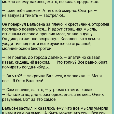
можно ли ему наконец ехать, но казак продолжал:
— …мы тебя свяжем. А ты стой смирно. Смотри —
не вздумай тикать — застрелю!..
Он повернул Бальсена за плечо, и крестьянин, оторопев,
послушно повернулся… И вдруг страшная мысль,
огненным сверлом пронзив мозг, упала в душу…
Он дико, отчаянно вскрикнул. Казалось, что земля
уходит из-под ног и все кружится со страшной,
молниеносной быстротой.
— Не прыгай, до города далеко, — апатично сказал
казак, сидевший верхом. — Что толку? Все равно, брат,
помирать когда-нибудь…
— За что?! — закричал Бальсен, и заплакал. — Меня
все!.. Я Отто Бальсен!..
— Сам знаешь, за что, — угрюмо ответил казак.
— Начальство, дядя, распоряжается, а не мы… Очень
разумные. Вот за это самое.
Бальсен застыл, и казалось ему, что все мысли умерли
в нем и сам он умер… А, быть может, это сон… Все сон: