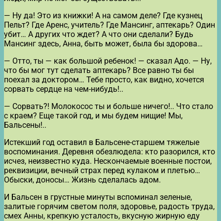
— Ну да! Это из книжки! А на самом деле? Где кузнец
Пельт? Где Аренс, учитель? Где Мансинг, аптекарь? Один
убит… А других что ждет? А что они сделали? Будь
Мансинг здесь, Анна, быть может, была бы здорова…
— Отто, ты — как большой ребенок! — сказал Адо. — Ну,
что бы мог тут сделать аптекарь? Все равно ты бы
поехал за доктором… Тебе просто, как видно, хочется
сорвать сердце на чем-нибудь!..
— Сорвать?! Молокосос ты и больше ничего!.. Что стало
с краем? Еще такой год, и мы будем нищие! Мы,
Бальсены!..
Истекший год оставил в Бальсене-старшем тяжелые
воспоминания. Деревня обезлюдела: кто разорился, кто
исчез, неизвестно куда. Нескончаемые военные постои,
реквизиции, вечный страх перед кулаком и плетью…
Обыски, доносы… Жизнь сделалась адом.
И Бальсен в грустные минуты вспоминал зеленые,
залитые горячим светом поля, здоровье, радость труда,
смех Анны, крепкую усталость, вкусную жирную еду