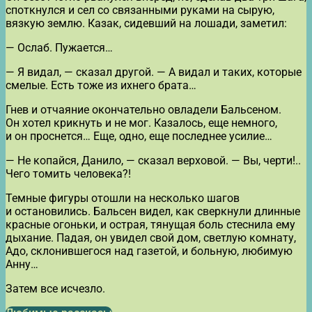
споткнулся и сел со связанными руками на сырую,
вязкую землю. Казак, сидевший на лошади, заметил:
— Ослаб. Пужается…
— Я видал, — сказал другой. — А видал и таких, которые
смелые. Есть тоже из ихнего брата…
Гнев и отчаяние окончательно овладели Бальсеном.
Он хотел крикнуть и не мог. Казалось, еще немного,
и он проснется… Еще, одно, еще последнее усилие…
— Не копайся, Данило, — сказал верховой. — Вы, черти!..
Чего томить человека?!
Темные фигуры отошли на несколько шагов
и остановились. Бальсен видел, как сверкнули длинные
красные огоньки, и острая, тянущая боль стеснила ему
дыхание. Падая, он увидел свой дом, светлую комнату,
Адо, склонившегося над газетой, и больную, любимую
Анну…
Затем все исчезло.