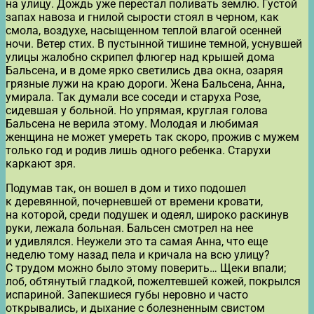
на улицу. Дождь уже перестал поливать землю. Густой
запах навоза и гнилой сырости стоял в черном, как
смола, воздухе, насыщенном теплой влагой осенней
ночи. Ветер стих. В пустынной тишине темной, уснувшей
улицы жалобно скрипел флюгер над крышей дома
Бальсена, и в доме ярко светились два окна, озаряя
грязные лужи на краю дороги. Жена Бальсена, Анна,
умирала. Так думали все соседи и старуха Розе,
сидевшая у больной. Но упрямая, круглая голова
Бальсена не верила этому. Молодая и любимая
женщина не может умереть так скоро, прожив с мужем
только год и родив лишь одного ребенка. Старухи
каркают зря.
Подумав так, он вошел в дом и тихо подошел
к деревянной, почерневшей от времени кровати,
на которой, среди подушек и одеял, широко раскинув
руки, лежала больная. Бальсен смотрел на нее
и удивлялся. Неужели это та самая Анна, что еще
неделю тому назад пела и кричала на всю улицу?
С трудом можно было этому поверить… Щеки впали;
лоб, обтянутый гладкой, пожелтевшей кожей, покрылся
испариной. Запекшиеся губы неровно и часто
открывались, и дыхание с болезненным свистом