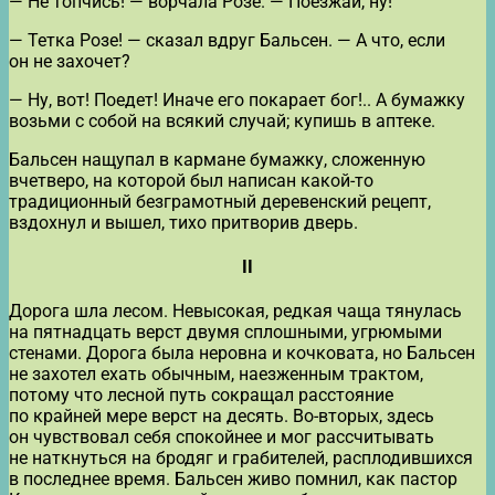
— Не топчись! — ворчала Розе. — Поезжай, ну!
— Тетка Розе! — сказал вдруг Бальсен. — А что, если
он не захочет?
— Ну, вот! Поедет! Иначе его покарает бог!.. А бумажку
возьми с собой на всякий случай; купишь в аптеке.
Бальсен нащупал в кармане бумажку, сложенную
вчетверо, на которой был написан какой-то
традиционный безграмотный деревенский рецепт,
вздохнул и вышел, тихо притворив дверь.
II
Дорога шла лесом. Невысокая, редкая чаща тянулась
на пятнадцать верст двумя сплошными, угрюмыми
стенами. Дорога была неровна и кочковата, но Бальсен
не захотел ехать обычным, наезженным трактом,
потому что лесной путь сокращал расстояние
по крайней мере верст на десять. Во-вторых, здесь
он чувствовал себя спокойнее и мог рассчитывать
не наткнуться на бродяг и грабителей, расплодившихся
в последнее время. Бальсен живо помнил, как пастор