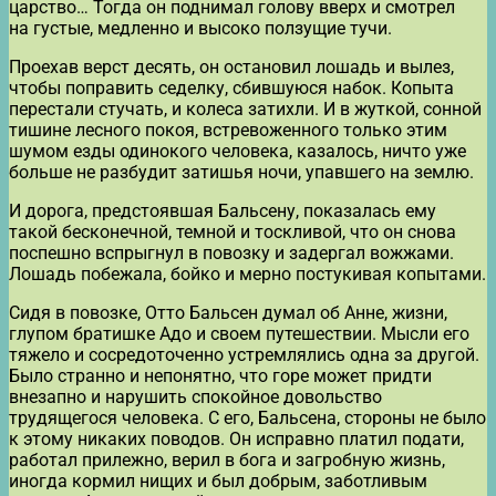
царство… Тогда он поднимал голову вверх и смотрел
на густые, медленно и высоко ползущие тучи.
Проехав верст десять, он остановил лошадь и вылез,
чтобы поправить седелку, сбившуюся набок. Копыта
перестали стучать, и колеса затихли. И в жуткой, сонной
тишине лесного покоя, встревоженного только этим
шумом езды одинокого человека, казалось, ничто уже
больше не разбудит затишья ночи, упавшего на землю.
И дорога, предстоявшая Бальсену, показалась ему
такой бесконечной, темной и тоскливой, что он снова
поспешно вспрыгнул в повозку и задергал вожжами.
Лошадь побежала, бойко и мерно постукивая копытами.
Сидя в повозке, Отто Бальсен думал об Анне, жизни,
глупом братишке Адо и своем путешествии. Мысли его
тяжело и сосредоточенно устремлялись одна за другой.
Было странно и непонятно, что горе может придти
внезапно и нарушить спокойное довольство
трудящегося человека. С его, Бальсена, стороны не было
к этому никаких поводов. Он исправно платил подати,
работал прилежно, верил в бога и загробную жизнь,
иногда кормил нищих и был добрым, заботливым