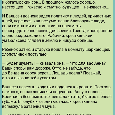
и богатырский сон… В прошлом жилось хорошо,
настоящее — ужасно и смутно; будущее — неизвестно…
И Бальсен возненавидел политику и людей, причастных
к ней, перенося, как все умственно близорукие люди,
свои симпатии и антипатии на предметы,
непосредственно ясные для зрения. Газета, иностранное
слово раздражали его. Рабочий, крестьянский
ум Бальсена глядел в землю и никуда больше.
Ребенок затих, и старуха вошла в комнату шаркающей,
хлопотливой поступью.
— Будет шуметь! — сказала она. — Что для вас Анна?
Ваши споры вам дороже. Отто, не забудь, что
до Вендена сорок верст… Лошадь поела? Поезжай,
а то я выгоню тебя ухватом.
Бальсен перестал ходить и подошел к кровати. Постояв
немного, он наклонился и поцеловал Анну в волосы.
Больная в беспамятстве шептала что-то, быстро шевеля
губами. В голубых, сердитых глазах крестьянина
вспыхнула затаенная мука.