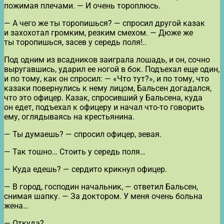
пожимая плечами. — И очень тороплюсь.
— А чего же ты торопишься? — спросил другой казак
и захохотал громким, резким смехом. — Дюже же
ты торопишься, засев у середь поля!..
Под одним из всадников заиграла лошадь, и он, сочно
выругавшись, ударил ее ногой в бок. Подъехал еще один,
и по тому, как он спросил: — «Что тут?», и по тому, что
казаки повернулись к нему лицом, Бальсен догадался,
что это офицер. Казак, спросивший у Бальсена, куда
он едет, подъехал к офицеру и начал что-то говорить
ему, оглядываясь на крестьянина.
— Ты думаешь? — спросил офицер, зевая.
— Так тошно… Стоить у середь поля…
— Куда едешь? — сердито крикнул офицер.
— В город, господин начальник, — ответил Бальсен,
снимая шапку. — За доктором. У меня очень больна
жена…
— Откуда?