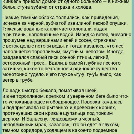
Кинкель приехал домой от одного больного — в нижнем
белье, стуча зубами от страха и холода.
Низкие, темные облака толпились, как привидения,
исчезая за черной, зубчатой извилиной лесной опушки.
Тяжелые водяные капли часто хлопали, падая
в рытвины, наполненные водой. Изредка ветер, внезапно
прошумев над вершинами елей и сосен, стряхивал
с веток целые потоки воды, и тогда казалось, что лес
наполняется торопливым, смутным шепотом. Иногда
раздавался слабый писк сонной птицы, легкий,
осторожный треск… Вдали, в самой глубине лесного
затишья, какое-то печальное и одинокое существо
монотонно гудело, и его глухое «гу-у! гу-у!» выло, как
ветер в трубе.
Лошадь быстро бежала, поматывая шеей,
и в ее торопливом, крепком и уверенном беге было что-
то успокаивающее и ободряющее. Повозка качалась
и подпрыгивала на рытвинах и древесных корнях,
протянувших свои кривые щупальца под тонким
дерном. И Бальсену, глядевшему в черный,
неподвижный мрак, казалось, что он едет в глухом,
темном коридоре, уходящем в какое-то подземное