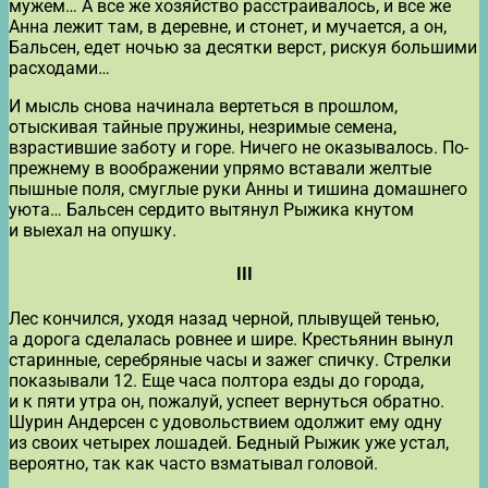
мужем… А все же хозяйство расстраивалось, и все же
Анна лежит там, в деревне, и стонет, и мучается, а он,
Бальсен, едет ночью за десятки верст, рискуя большими
расходами…
И мысль снова начинала вертеться в прошлом,
отыскивая тайные пружины, незримые семена,
взрастившие заботу и горе. Ничего не оказывалось. По-
прежнему в воображении упрямо вставали желтые
пышные поля, смуглые руки Анны и тишина домашнего
уюта… Бальсен сердито вытянул Рыжика кнутом
и выехал на опушку.
III
Лес кончился, уходя назад черной, плывущей тенью,
а дорога сделалась ровнее и шире. Крестьянин вынул
старинные, серебряные часы и зажег спичку. Стрелки
показывали 12. Еще часа полтора езды до города,
и к пяти утра он, пожалуй, успеет вернуться обратно.
Шурин Андерсен с удовольствием одолжит ему одну
из своих четырех лошадей. Бедный Рыжик уже устал,
вероятно, так как часто взматывал головой.