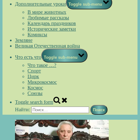
Дополнительные уроки
Toggle sub-menu
В мире животных
Любимые рассказы
Календарь праздников
Исторические заметки
Комиксы
Земляне
Великая Отечественная война
Что есть что
Toggle sub-menu
Что такое …?
Спорт
Цирк
Микрокосмос
Космос
Союзы
Toggle search form
Найти: