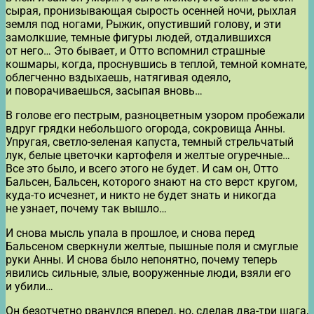
сырая, пронизывающая сырость осенней ночи, рыхлая
земля под ногами, Рыжик, опустивший голову, и эти
замолкшие, темные фигуры людей, отдалившихся
от него… Это бывает, и Отто вспомнил страшные
кошмары, когда, проснувшись в теплой, темной комнате,
облегченно вздыхаешь, натягивая одеяло,
и поворачиваешься, засыпая вновь…
В голове его пестрым, разноцветным узором пробежали
вдруг грядки небольшого огорода, сокровища Анны.
Упругая, светло-зеленая капуста, темный стрельчатый
лук, белые цветочки картофеля и желтые огуречные…
Все это было, и всего этого не будет. И сам он, Отто
Бальсен, Бальсен, которого знают на сто верст кругом,
куда-то исчезнет, и никто не будет знать и никогда
не узнает, почему так вышло…
И снова мысль упала в прошлое, и снова перед
Бальсеном сверкнули желтые, пышные поля и смуглые
руки Анны. И снова было непонятно, почему теперь
явились сильные, злые, вооруженные люди, взяли его
и убили…
Он безотчетно рванулся вперед, но, сделав два-три шага,