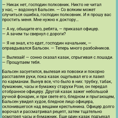
— Никак нет, господин полковник. Никто не читал
у нас, — вздохнул Бальсен. — Со всяким может
случиться ошибка, господин полковник. И я прошу вас
простить меня. Мне нужно к доктору…
— А ну, обыщите его, ребята, — приказал офицер.
— А зачем ты свернул с дороги?
— Я не знал, кто едет, господин начальник, —
оправдывался Бальсен. — Теперь много разбойников.
— Вылезай! — сонно сказал казак, спрыгивая с лошади.
— Прощупаем тебя.
Бальсен засуетился, вылезая из повозки и покорно
расставляя руки, пока казак ощупывал его и лазил
по карманам. Вынув все, что было в них: трубку, табак,
бумажник, часы и бумажку старухи Розе, он передал
отобранное офицеру. Другой казак зажег небольшой
ручной фонарик, и при свете его, бледном и прыгающем,
Бальсен увидел худое, бледное лицо офицера,
склонившегося над вещами крестьянина. Офицер долго
ворочал и рассматривал рецепт, затем тщательно
осмотрел часы и бумажник. Еще один казак подъехал