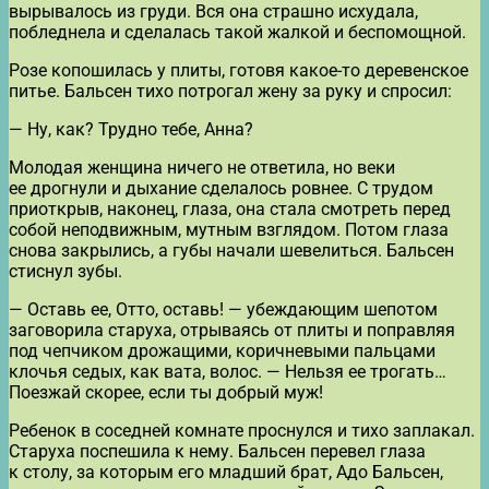
вырывалось из груди. Вся она страшно исхудала,
побледнела и сделалась такой жалкой и беспомощной.
Розе копошилась у плиты, готовя какое-то деревенское
питье. Бальсен тихо потрогал жену за руку и спросил:
— Ну, как? Трудно тебе, Анна?
Молодая женщина ничего не ответила, но веки
ее дрогнули и дыхание сделалось ровнее. С трудом
приоткрыв, наконец, глаза, она стала смотреть перед
собой неподвижным, мутным взглядом. Потом глаза
снова закрылись, а губы начали шевелиться. Бальсен
стиснул зубы.
— Оставь ее, Отто, оставь! — убеждающим шепотом
заговорила старуха, отрываясь от плиты и поправляя
под чепчиком дрожащими, коричневыми пальцами
клочья седых, как вата, волос. — Нельзя ее трогать…
Поезжай скорее, если ты добрый муж!
Ребенок в соседней комнате проснулся и тихо заплакал.
Старуха поспешила к нему. Бальсен перевел глаза
к столу, за которым его младший брат, Адо Бальсен,