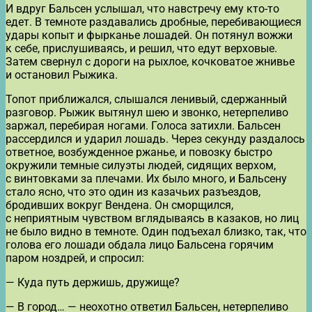
И вдруг Бальсен услышал, что навстречу ему кто-то
едет. В темноте раздавались дробные, перебивающиеся
удары копыт и фырканье лошадей. Он потянул вожжи
к себе, прислушиваясь, и решил, что едут верховые.
Затем свернул с дороги на рыхлое, кочковатое жнивье
и остановил Рыжика.
Топот приближался, слышался ленивый, сдержанный
разговор. Рыжик вытянул шею и звонко, нетерпеливо
заржал, перебирая ногами. Голоса затихли. Бальсен
рассердился и ударил лошадь. Через секунду раздалось
ответное, возбужденное ржанье, и повозку быстро
окружили темные силуэты людей, сидящих верхом,
с винтовками за плечами. Их было много, и Бальсену
стало ясно, что это один из казачьих разъездов,
бродивших вокруг Вендена. Он сморщился,
с неприятным чувством вглядываясь в казаков, но лиц
не было видно в темноте. Один подъехал близко, так, что
голова его лошади обдала лицо Бальсена горячим
паром ноздрей, и спросил:
— Куда путь держишь, дружище?
— В город… — неохотно ответил Бальсен, нетерпеливо