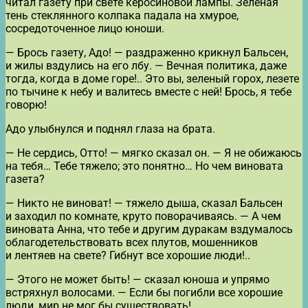
читал газету при свете керосиновой лампы. Зеленая
тень стеклянного колпака падала на хмурое,
сосредоточенное лицо юноши.
— Брось газету, Адо! — раздраженно крикнул Бальсен,
и жилы вздулись на его лбу. — Вечная политика, даже
тогда, когда в доме горе!.. Это вы, зеленый горох, лезете
по тычине к небу и валитесь вместе с ней! Брось, я тебе
говорю!
Адо улыбнулся и поднял глаза на брата.
— Не сердись, Отто! — мягко сказал он. — Я не обижаюсь
на тебя… Тебе тяжело; это понятно… Но чем виновата
газета?
— Никто не виноват! — тяжело дыша, сказал Бальсен
и заходил по комнате, круто поворачиваясь. — А чем
виновата Анна, что тебе и другим дуракам вздумалось
облагодетельствовать всех плутов, мошенников
и лентяев на свете? Гибнут все хорошие люди!..
— Этого не может быть! — сказал юноша и упрямо
встряхнул волосами. — Если бы погибли все хорошие
люди, мир не мог бы существовать!..