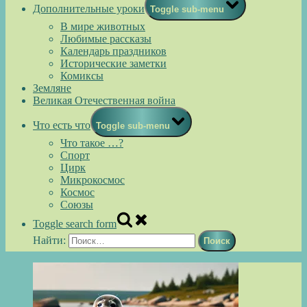
Дополнительные уроки
Toggle sub-menu
В мире животных
Любимые рассказы
Календарь праздников
Исторические заметки
Комиксы
Земляне
Великая Отечественная война
Что есть что
Toggle sub-menu
Что такое …?
Спорт
Цирк
Микрокосмос
Космос
Союзы
Toggle search form
Найти: