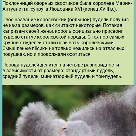
Поклонницей озорных хвостиков была королева Мария-
Антуанетта, супруга Людовика XVI (конец XVIII в.).
Своё название королевский (большой) пудель получил
не из-за размеров, как считают некоторые. Потакая
капризам своей жены, король официально присвоил
пуделю статус королевской породы. С тех пор самых
крупных пуделей стали называть королевскими.
Смышленые пёсики не только нежились на атласных
подушках, но и продолжали охотиться.
Порода пуделей делится на четыре разновидности
в зависимости от размера: стандартный пудель,
средний пудель, миниатюрный пудель и той-пудель.