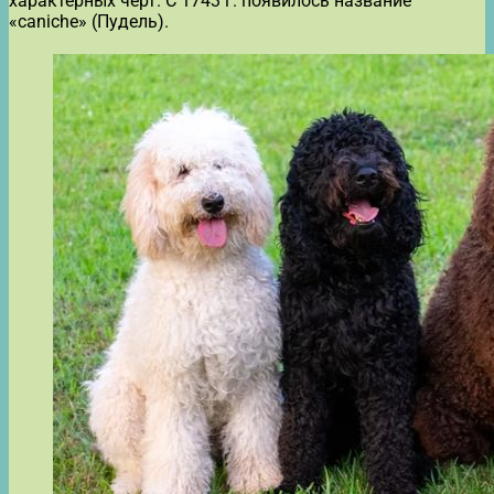
характерных черт. С 1743 г. появилось название
«caniche» (Пудель).