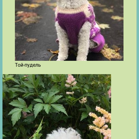
Той-пудель