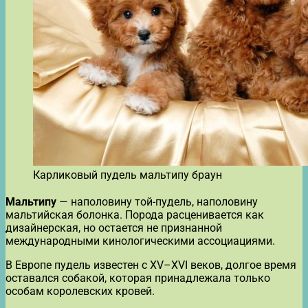
Карликовый пудель мальтипу браун
Мальтипу
— наполовину той-пудель, наполовину
мальтийская болонка. Порода расценивается как
дизайнерская, но остается не признанной
международными кинологическими ассоциациями.
В Европе пудель известен с XV–XVI веков, долгое время
оставался собакой, которая принадлежала только
особам королевских кровей.