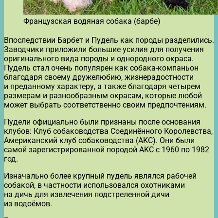
Французская водяная собака (барбе)
Впоследствии Барбет и Пудель как породы разделились.
Заводчики приложили большие усилия для получения
оригинального вида породы и однородного окраса.
Пудель стал очень популярен как собака-компаньон
благодаря своему дружелюбию, жизнерадостности
и преданному характеру, а также благодаря четырем
размерам и разнообразным окрасам, которые любой
может выбрать соответственно своим предпочтениям.
Пудели официально были признаны после основания
клубов: Клуб собаководства Соединённого Королевства,
Американский клуб собаководства (AKC). Они были
самой зарегистрированной породой AKC с 1960 по 1982
год.
Изначально более крупный пудель являлся рабочей
собакой, в частности использовался охотниками
на дичь для извлечения подстреленной дичи
из водоёмов.