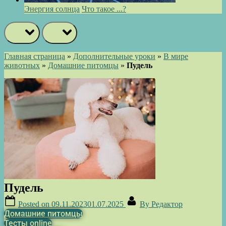
Энергия солнца
Что такое ...?
prev
next
Главная страница
»
Дополнительные уроки
»
В мире
животных
»
Домашние питомцы
»
Пудель
Пудель
Posted on
09.11.2023
01.07.2025
By
Редактор
Домашние питомцы
Тесты online