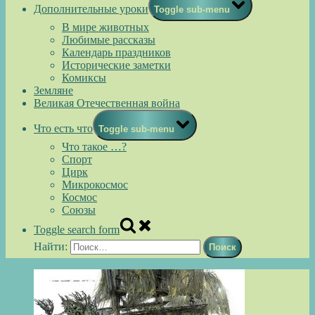
Дополнительные уроки
Toggle sub-menu
В мире животных
Любимые рассказы
Календарь праздников
Исторические заметки
Комиксы
Земляне
Великая Отечественная война
Что есть что
Toggle sub-menu
Что такое …?
Спорт
Цирк
Микрокосмос
Космос
Союзы
Toggle search form
Найти: