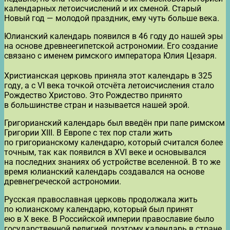
календарных летоисчислений и их сменой. Старый
Новый год — молодой праздник, ему чуть больше века.
Юлианский календарь появился в 46 году до нашей эры
на основе древнеегипетской астрономии. Его создание
связано с именем римского императора Юлия Цезаря.
Христианская церковь приняла этот календарь в 325
году, а с VI века точкой отсчёта летоисчисления стало
Рождество Христово. Это Рождество принято
в большинстве стран и называется нашей эрой.
Григорианский календарь был введён при папе римском
Григории XIII. В Европе с тех пор стали жить
по григорианскому календарю, который считался более
точным, так как появился в XVI веке и основывался
на последних знаниях об устройстве вселенной. В то же
время юлианский календарь создавался на основе
древнегреческой астрономии.
Русская православная церковь продолжала жить
по юлианскому календарю, который был принят
ею в Х веке. В Российской империи православие было
государственной религией, поэтому календарь в стране