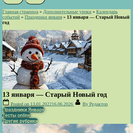
Главная страница
»
Дополнительные уроки
»
Календарь
событий
»
Праздники января
»
13 января — Старый Новый
год
13 января — Старый Новый год
Posted on
13.01.2022
16.06.2026
By
Редактор
Праздники Января
Тесты online
Другие рубрики