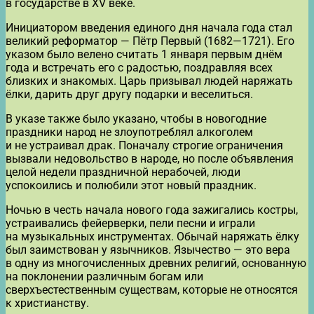
в государстве в XV веке.
Инициатором введения единого дня начала года стал
великий реформатор — Пётр Первый (1682—1721). Его
указом было велено считать 1 января первым днём
года и встречать его с радостью, поздравляя всех
близких и знакомых. Царь призывал людей наряжать
ёлки, дарить друг другу подарки и веселиться.
В указе также было указано, чтобы в новогодние
праздники народ не злоупотреблял алкоголем
и не устраивал драк. Поначалу строгие ограничения
вызвали недовольство в народе, но после объявления
целой недели праздничной нерабочей, люди
успокоились и полюбили этот новый праздник.
Ночью в честь начала нового года зажигались костры,
устраивались фейерверки, пели песни и играли
на музыкальных инструментах. Обычай наряжать ёлку
был заимствован у язычников. Язычество — это вера
в одну из многочисленных древних религий, основанную
на поклонении различным богам или
сверхъестественным существам, которые не относятся
к христианству.