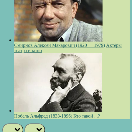
Смирнов Алексей Макарович (1920 — 1979)
Актёры
театра и кино
Нобель Альфред (1833-1896)
Кто такой ...?
prev
next