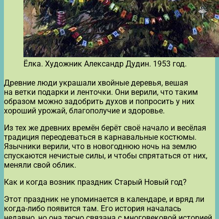
Ёлка. Художник Александр Дудин. 1953 год.
Древние люди украшали хвойные деревья, вешая
на ветки подарки и ленточки. Они верили, что таким
образом можно задобрить духов и попросить у них
хороший урожай, благополучие и здоровье.
Из тех же древних времён берёт своё начало и весёлая
традиция переодеваться в карнавальные костюмы.
Язычники верили, что в новогоднюю ночь на землю
спускаются нечистые силы, и чтобы спрятаться от них,
меняли свой облик.
Как и когда возник праздник Старый Новый год?
Этот праздник не упоминается в календаре, и вряд ли
когда-либо появится там. Его история началась
недавно, но она тесно связана с многовековой историей