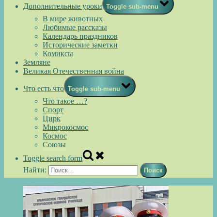
Дополнительные уроки
Toggle sub-menu
В мире животных
Любимые рассказы
Календарь праздников
Исторические заметки
Комиксы
Земляне
Великая Отечественная война
Что есть что
Toggle sub-menu
Что такое …?
Спорт
Цирк
Микрокосмос
Космос
Союзы
Toggle search form
Найти: