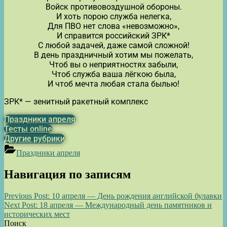
Войск противовоздушной обороны.
И хоть порою служба нелегка,
Для ПВО нет слова «невозможно»,
И справится российский ЗРК*
С любой задачей, даже самой сложной!
В день праздничный хотим мы пожелать,
Чтоб вы о неприятностях забыли,
Чтоб служба ваша лёгкою была,
И чтоб мечта любая стала былью!
ЗРК* — зенитный ракетный комплекс
Праздники апреля
Тесты online
Другие рубрики
Праздники апреля
Навигация по записям
Previous Post:
10 апреля — День рождения английской булавки
Next Post:
18 апреля — Международный день памятников и
исторических мест
Поиск