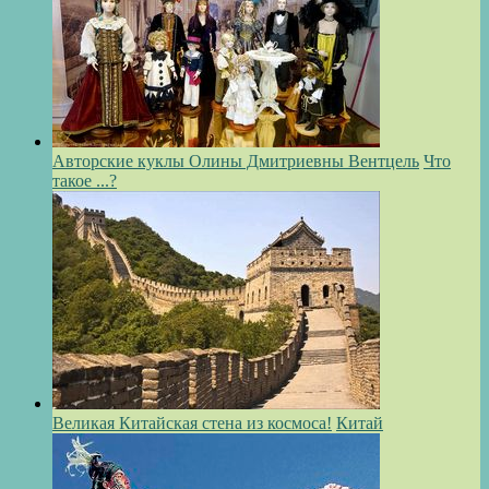
Авторские куклы Олины Дмитриевны Вентцель
Что
такое ...?
Великая Китайская стена из космоса!
Китай