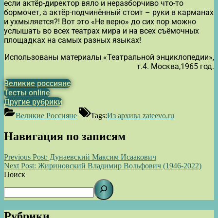
если актёр-директор вяло и неразборчиво что-то
бормочет, а актёр-подчинённый стоит – руки в карманах
и ухмыляется?! Вот это «Не верю» до сих пор можно
услышать во всех театрах мира и на всех съёмочных
площадках на самых разных языках!
Использованы материалы «Театральной энциклопедии»,
т.4. Москва,1965 год.
Великие россияне
Тесты online
Другие рубрики
Великие Россияне
Tags:
Из архива zateevo.ru
Навигация по записям
Previous Post:
Дунаевский Максим Исаакович
Next Post:
Жириновский Владимир Вольфович (1946-2022)
Поиск
Рубрики