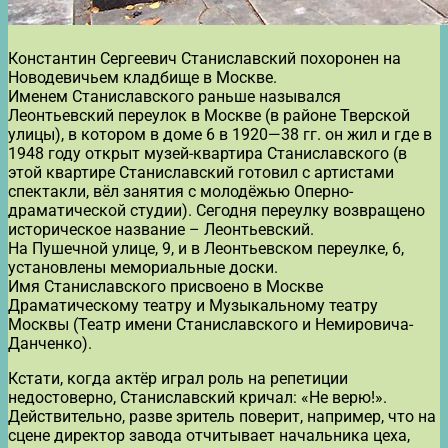
Константин Сергеевич Станиславский похоронен на
Новодевичьем кладбище в Москве.
Именем Станиславского раньше назывался
Леонтьевский переулок в Москве (в районе Тверской
улицы), в котором в доме 6 в 1920—38 гг. он жил и где в
1948 году открыт музей-квартира Станиславского (в
этой квартире Станиславский готовил с артистами
спектакли, вёл занятия с молодёжью Оперно-
драматической студии). Сегодня переулку возвращено
историческое название – Леонтьевский.
На Пушечной улице, 9, и в Леонтьевском переулке, 6,
установлены мемориальные доски.
Имя Станиславского присвоено в Москве
Драматическому театру и Музыкальному театру
Москвы (Театр имени Станиславского и Немировича-
Данченко).
Кстати, когда актёр играл роль на репетиции
недостоверно, Станиславский кричал: «Не верю!».
Действительно, разве зритель поверит, например, что на
сцене директор завода отчитывает начальника цеха,