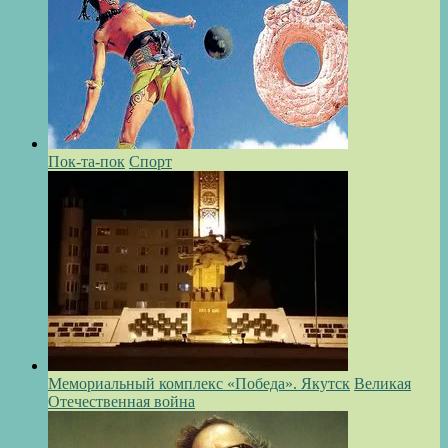
Пок-та-пок
Спорт
Мемориальный комплекс «Победа». Якутск
Великая
Отечественная война