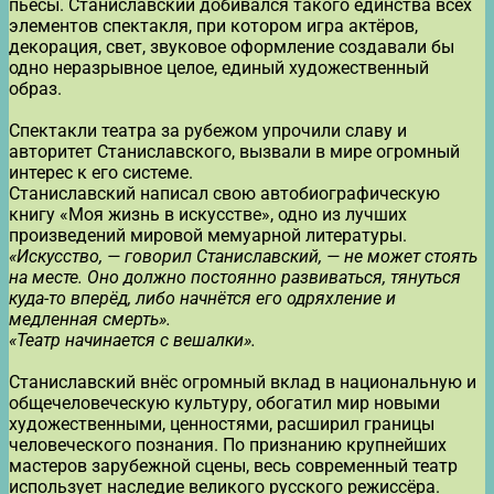
пьесы. Станиславский добивался такого единства всех
элементов спектакля, при котором игра актёров,
декорация, свет, звуковое оформление создавали бы
одно неразрывное целое, единый художественный
образ.
Спектакли театра за рубежом упрочили славу и
авторитет Станиславского, вызвали в мире огромный
интерес к его системе.
Станиславский написал свою автобиографическую
книгу «Моя жизнь в искусстве», одно из лучших
произведений мировой мемуарной литературы.
«Искусство, — говорил Станиславский, — не может стоять
на месте. Оно должно постоянно развиваться, тянуться
куда-то вперёд, либо начнётся его одряхление и
медленная смерть».
«Театр начинается с вешалки».
Станиславский внёс огромный вклад в национальную и
общечеловеческую культуру, обогатил мир новыми
художественными, ценностями, расширил границы
человеческого познания. По признанию крупнейших
мастеров зарубежной сцены, весь современный театр
использует наследие великого русского режиссёра.