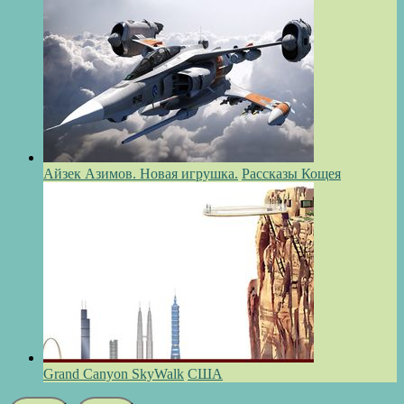
Айзек Азимов. Новая игрушка.
Рассказы Кощея
Grand Canyon SkyWalk
США