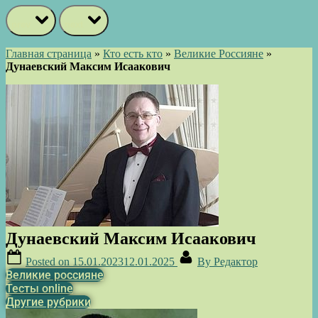
prev
next
Главная страница
»
Кто есть кто
»
Великие Россияне
»
Дунаевский Максим Исаакович
Дунаевский Максим Исаакович
Posted on
15.01.2023
12.01.2025
By
Редактор
Великие россияне
Тесты online
Другие рубрики