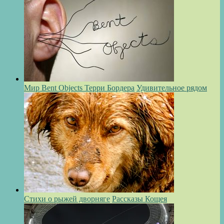
Мир Bent Objects Терри Бордера
Удивительное рядом
Стихи о рыжей дворняге
Рассказы Кощея