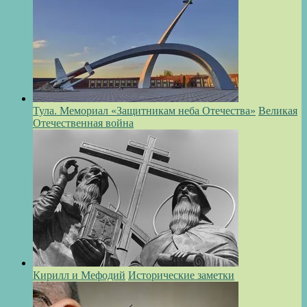
Тула. Мемориал «Защитникам неба Отечества»
Великая
Отечественная война
Кирилл и Мефодий
Исторические заметки