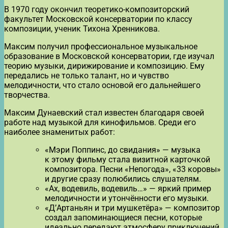
В 1970 году окончил теоретико-композиторский
факультет Московской консерватории по классу
композиции, ученик Тихона Хренникова.
Максим получил профессиональное музыкальное
образование в Московской консерватории, где изучал
теорию музыки, дирижирование и композицию. Ему
передались не только талант, но и чувство
мелодичности, что стало основой его дальнейшего
творчества.
Максим Дунаевский стал известен благодаря своей
работе над музыкой для кинофильмов. Среди его
наиболее знаменитых работ:
«Мэри Поппинс, до свидания» — музыка
к этому фильму стала визитной карточкой
композитора. Песни «Непогода», «33 коровы»
и другие сразу полюбились слушателям.
«Ах, водевиль, водевиль…» — яркий пример
мелодичности и утончённости его музыки.
«Д’Артаньян и три мушкетёра» — композитор
создал запоминающиеся песни, которые
идеально передают атмосферу приключений