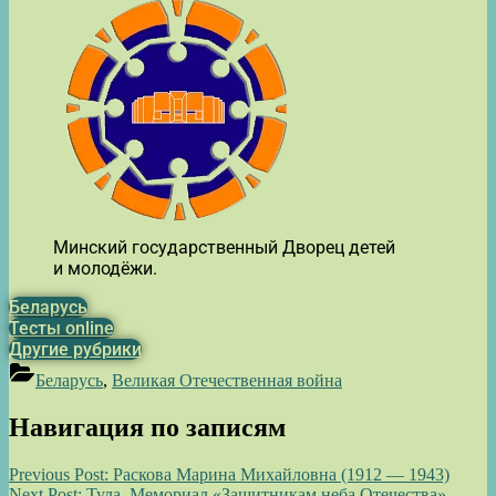
Минский государственный Дворец детей
и молодёжи.
Беларусь
Тесты online
Другие рубрики
Беларусь
,
Великая Отечественная война
Навигация по записям
Previous Post:
Раскова Марина Михайловна (1912 — 1943)
Next Post:
Тула. Мемориал «Защитникам неба Отечества»