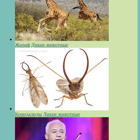
Жираф
Дикие животные
Коридалиды
Дикие животные