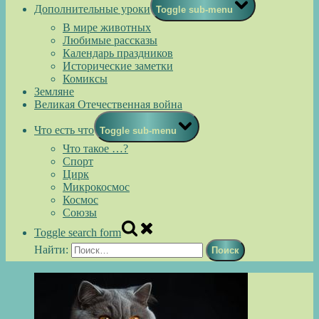
Дополнительные уроки
Toggle sub-menu
В мире животных
Любимые рассказы
Календарь праздников
Исторические заметки
Комиксы
Земляне
Великая Отечественная война
Что есть что
Toggle sub-menu
Что такое …?
Спорт
Цирк
Микрокосмос
Космос
Союзы
Toggle search form
Найти: