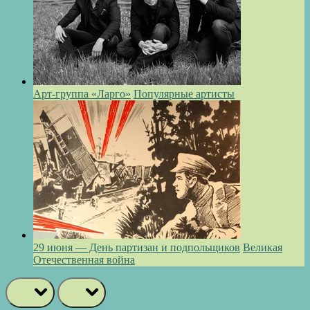
Арт-группа «Ларго»
Популярные артисты
29 июня — День партизан и подпольщиков
Великая
Отечественная война
prev
next